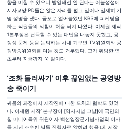
향을 미칠 수 있으니 방영돼선 안 된다는 어불성설에
시사교양 PD들은 앉은 자리를 털고 일어나 일제히 기
명 성명을 냈다. 공포로 얼어붙었던 KBS에 피케팅을
하는 직원들의 외침이 처음 터져 나왔다. 이제원 제작
1본부장은 납득할 수 있는 대답을 내놓지 못했고, 공
정성 문제 등을 논의하는 사내 기구인 TV위원회와 공
정방송위원회를 여는 것도 거부했다. 그가 취임한 연
초부터 지금까지 쭉 말이다.
‘조화 둘러싸기’ 이후 끊임없는 공영방
송 죽이기
싸움의 과정에서 제작진에 대한 모처의 협박도 있었
다. 이제원 제작1본부장이 [역사저널 그날]에 국민의
힘 미디어특위 위원이자 백선엽장군기념사업회 이사
를 지낸 조수빈 씨를 진행자로 앉히려 했을 때, 제작