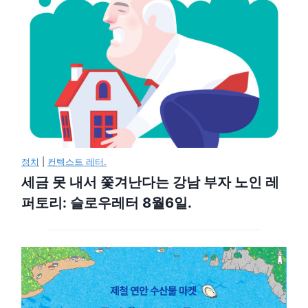
정치
|
컨텍스트 레터.
세금 못 내서 쫓겨난다는 강남 부자 노인 레
퍼토리: 슬로우레터 8월6일.