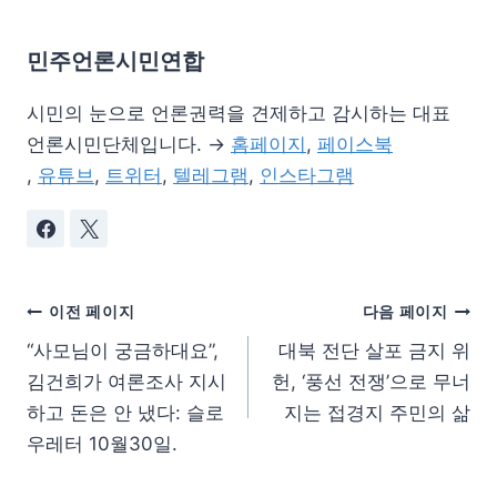
민주언론시민연합
시민의 눈으로 언론권력을 견제하고 감시하는 대표
언론시민단체입니다. →
홈페이지
,
페이스북
,
유튜브
,
트위터
,
텔레그램
,
인스타그램
이전 페이지
다음 페이지
“사모님이 궁금하대요”,
대북 전단 살포 금지 위
김건희가 여론조사 지시
헌, ‘풍선 전쟁’으로 무너
하고 돈은 안 냈다: 슬로
지는 접경지 주민의 삶
우레터 10월30일.