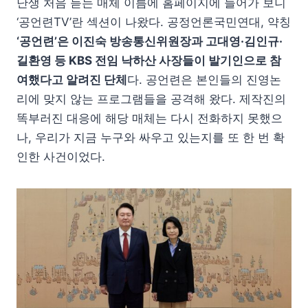
난생 처음 듣는 매체 이름에 홈페이지에 들어가 보니
‘공언련TV’란 섹션이 나왔다. 공정언론국민연대, 약칭
‘공언련’은 이진숙 방송통신위원장과 고대영·김인규·
길환영 등 KBS 전임 낙하산 사장들이 발기인으로 참
여했다고 알려진 단체
다. 공언련은 본인들의 진영논
리에 맞지 않는 프로그램들을 공격해 왔다. 제작진의
똑부러진 대응에 해당 매체는 다시 전화하지 못했으
나, 우리가 지금 누구와 싸우고 있는지를 또 한 번 확
인한 사건이었다.