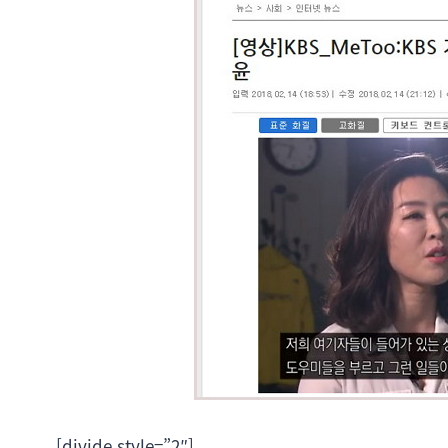
[divide style=”2″]