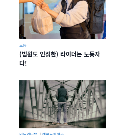
노동
(법원도 인정한) 라이더는 노동자
다!
민노인터뷰.
|
캡콜드케이스.