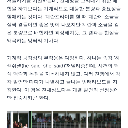
서술하기를 시전하는데, 전체상을 그려내기 위한 배
합을 하기보다는 기계적으로 대등한 분량과 중요성을
할애하는 것이다. 계란프라이를 할 때 계란에 소금을
살짝 곁들이면 좋은 맛이 나오지만 계란과 소금을 같
은 분량으로 배합하면 괴상해지듯, 그 결과는 현실을
왜곡하는 엉터리 기사다.
기계적 공정성의 부작용은 다양하다. 하나는 속칭 ‘히
샏쉬샏(he-said-she-said)’저널리즘인데, 사건의 핵
심 맥락과 논점을 지목해내지 않고, 여러 진영에서 각
각 발언만 따다가 나열하고 끝나는 엉터리보도를 지
칭한다. 이 경우 전체상보다는 개별 발언의 선정성에
만 집중시키곤 한다.