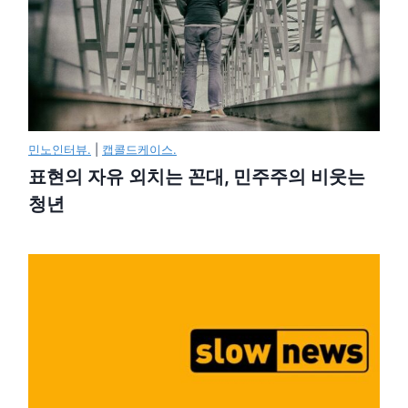
민노인터뷰.
|
캡콜드케이스.
표현의 자유 외치는 꼰대, 민주주의 비웃는
청년