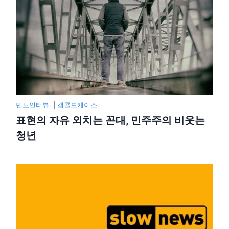
민노인터뷰.
|
캡콜드케이스.
표현의 자유 외치는 꼰대, 민주주의 비웃는
청년