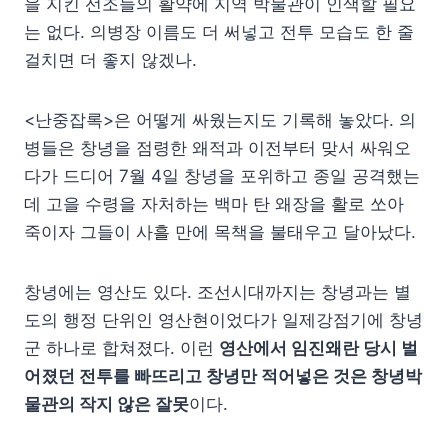
을 지킨 선조들의 활약에 지역 박물관이 인색할 필요
는 없다. 의병장 이름도 더 써넣고 전투 모습도 한 줄
걸치면 더 좋지 않겠나.
<난중잡록>은 어떻게 싸웠는지도 기록해 놓았다. 의
병들은 창녕을 점령한 왜적과 이전부터 맞서 싸워오
다가 드디어 7월 4일 창녕을 포위하고 종일 공격했는
데 고을 수령을 자처하는 백마 탄 왜장을 활로 쏘아
죽이자 그들이 사흘 만에 목책을 불태우고 달아났다.
창녕에는 영산도 있다. 조선시대까지는 창녕과는 별
도의 행정 단위인 영산현이었다가 일제강점기에 창녕
군 하나로 합쳐졌다. 이런
영산에서 임진왜란 당시 벌
어졌던 전투를 빠뜨리고 창녕만 적어넣은 것은 창녕박
물관의 작지 않은 잘못
이다.