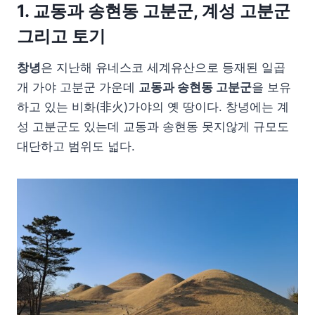
1. 교동과 송현동 고분군, 계성 고분군
그리고 토기
창녕
은 지난해 유네스코 세계유산으로 등재된 일곱
개 가야 고분군 가운데
교동과 송현동 고분군
을 보유
하고 있는 비화(非火)가야의 옛 땅이다. 창녕에는 계
성 고분군도 있는데 교동과 송현동 못지않게 규모도
대단하고 범위도 넓다.