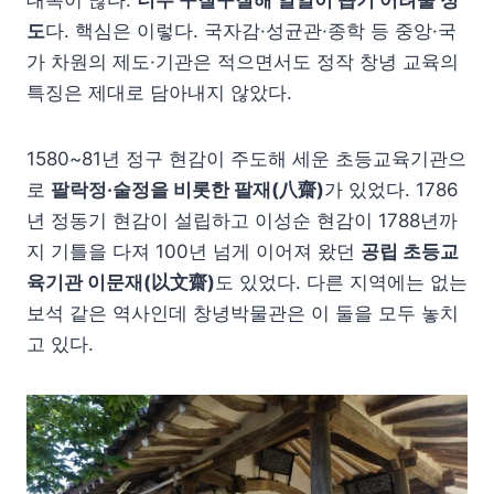
도
다. 핵심은 이렇다. 국자감·성균관·종학 등 중앙·국
가 차원의 제도·기관은 적으면서도 정작 창녕 교육의
특징은 제대로 담아내지 않았다.
1580~81년 정구 현감이 주도해 세운 초등교육기관으
로
팔락정·술정을 비롯한 팔재(八齋)
가 있었다. 1786
년 정동기 현감이 설립하고 이성순 현감이 1788년까
지 기틀을 다져 100년 넘게 이어져 왔던
공립 초등교
육기관 이문재(以文齋)
도 있었다. 다른 지역에는 없는
보석 같은 역사인데 창녕박물관은 이 둘을 모두 놓치
고 있다.