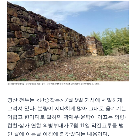
영산 전투는 <난중잡록> 7월 9일 기사에 세밀하게
그려져 있다. 분량이 지나치게 많아 그대로 옮기기는
어렵고 한마디로 말하면 곽재우·윤탁이 이끄는 의령·
합천·삼가 연합 의병부대가 7월 11일 악전고투를 벌
인 끝에 이튿날 아침에 되찾았다는 내용이다.