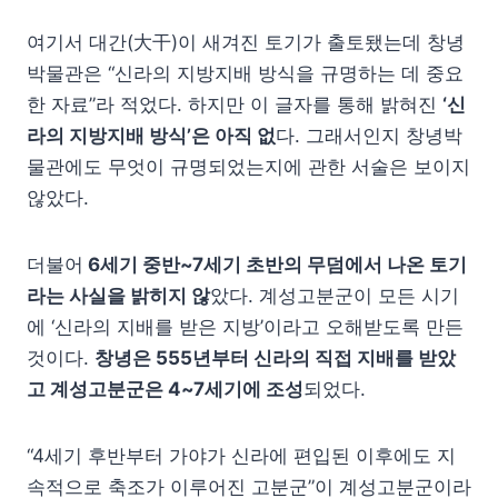
여기서 대간(大干)이 새겨진 토기가 출토됐는데 창녕
박물관은 “신라의 지방지배 방식을 규명하는 데 중요
한 자료”라 적었다. 하지만 이 글자를 통해 밝혀진
‘신
라의 지방지배 방식’은 아직 없
다. 그래서인지 창녕박
물관에도 무엇이 규명되었는지에 관한 서술은 보이지
않았다.
더불어
6세기 중반~7세기 초반의 무덤에서 나온 토기
라는 사실을 밝히지 않
았다. 계성고분군이 모든 시기
에 ‘신라의 지배를 받은 지방’이라고 오해받도록 만든
것이다.
창녕은 555년부터 신라의 직접 지배를 받았
고 계성고분군은 4~7세기에 조성
되었다.
“4세기 후반부터 가야가 신라에 편입된 이후에도 지
속적으로 축조가 이루어진 고분군”이 계성고분군이라