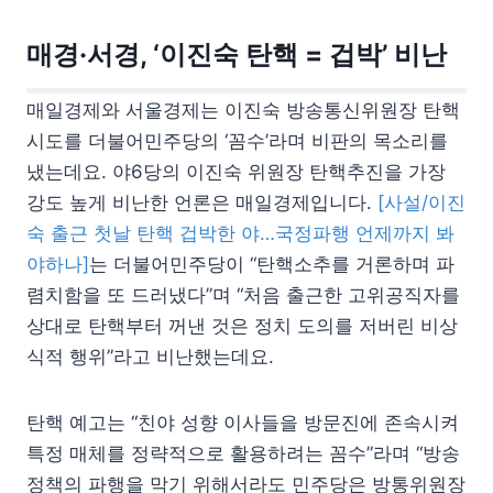
매경·서경, ‘이진숙 탄핵 = 겁박’ 비난
매일경제와 서울경제는 이진숙 방송통신위원장 탄핵
시도를 더불어민주당의 ‘꼼수’라며 비판의 목소리를
냈는데요. 야6당의 이진숙 위원장 탄핵추진을 가장
강도 높게 비난한 언론은 매일경제입니다.
[사설/이진
숙 출근 첫날 탄핵 겁박한 야…국정파행 언제까지 봐
야하나]
는 더불어민주당이 “탄핵소추를 거론하며 파
렴치함을 또 드러냈다”며 “처음 출근한 고위공직자를
상대로 탄핵부터 꺼낸 것은 정치 도의를 저버린 비상
식적 행위”라고 비난했는데요.
탄핵 예고는 “친야 성향 이사들을 방문진에 존속시켜
특정 매체를 정략적으로 활용하려는 꼼수”라며 “방송
정책의 파행을 막기 위해서라도 민주당은 방통위원장