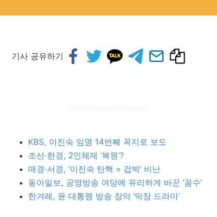
기사 공유하기
KBS, 이진숙 임명 14번째 꼭지로 보도
조선·한경, 2인체제 ‘복원’?
매경·서경, ‘이진숙 탄핵 = 겁박’ 비난
동아일보, 공영방송 여당에 유리하게 바꾼 ‘꼼수’
한겨레, 윤 대통령 방송 장악 ‘막장 드라마’