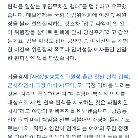
탄핵을 일삼는 후안무치한 행태”를 멈추라고 요구했
습니다. 매일경제는 국회 상임위원회에 이진숙 위원
장을 불러 현안질의하는 것조차 “업무 파악이 안 된
이 위원장을 상대로 탄핵에 앞서 망신주기”라고 감쌌
는데요. 업무 파악도 없이 공영방송 이사선임을 강행
한 이진숙 위원장의 폭주나 친여성향 이사들만 선임
한 편파성엔 입을 닫았습니다.
서울경제
[사설/방송통신위원장 출근 첫날 탄핵 겁박,
군사작전식 국정 마비 시도다]
도 “국정 마비를 노리는
것은 ‘다수의 폭정’”이라며 “다수당이 특정직 인사를
대상으로 세 번 연속 탄핵을 시도하는 것은 파렴치한
처사”라고 야당의 탄핵추진을 비난했습니다. 방송통
신위원회 마비 책임을 전부 더불어민주당에 돌리기도
했는데요. “치킨게임같이 전개되는 여야의 무한 정쟁
은 민주당이 다수 의석의 힘으로 탄핵·입법 폭주를 하