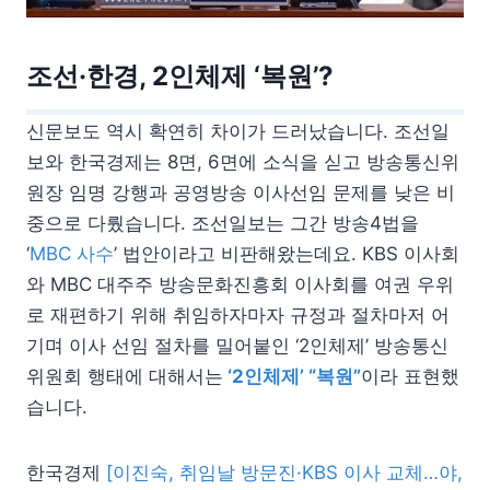
조선·한경, 2인체제 ‘복원’?
신문보도 역시 확연히 차이가 드러났습니다. 조선일
보와 한국경제는 8면, 6면에 소식을 싣고 방송통신위
원장 임명 강행과 공영방송 이사선임 문제를 낮은 비
중으로 다뤘습니다. 조선일보는 그간 방송4법을
‘
MBC 사수
’ 법안이라고 비판해왔는데요. KBS 이사회
와 MBC 대주주 방송문화진흥회 이사회를 여권 우위
로 재편하기 위해 취임하자마자 규정과 절차마저 어
기며 이사 선임 절차를 밀어붙인 ‘2인체제’ 방송통신
위원회 행태에 대해서는
‘2인체제’ “복원”
이라 표현했
습니다.
한국경제
[이진숙, 취임날 방문진·KBS 이사 교체…야,