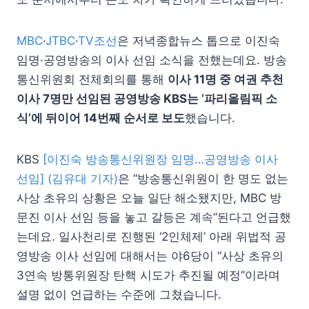
MBC
·
JTBC
·
TV조선
은 저녁종합뉴스 톱으로 이진숙
임명·공영방송의 이사 선임 소식을 전했는데요. 방송
통신위원회 전체회의를 통해
이사 11명 중 여권 추천
이사 7명만 선임된 공영방송 KBS는 ‘파리올림픽 소
식’에 뒤이어 14번째 순서로 보도
했습니다.
KBS
[이진숙 방송통신위원장 임명…공영방송 이사
선임] (김유대 기자)
은 “방송통신위원이 한 명도 없는
사상 초유의 상황은 오늘 일단 해소됐지만, MBC 방
문진 이사 선임 등을 놓고 갈등은 계속”된다고 언급했
는데요. 일사천리로 진행된 ‘2인체제’ 아래 위법적 공
영방송 이사 선임에 대해서는 야6당이 “사상 초유의
3연속 방통위원장 탄핵 시도가 추진될 예정”이라며
설명 없이 언급하는 수준에 그쳤습니다.