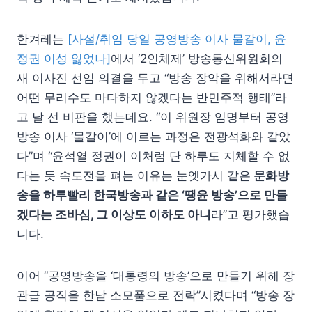
한겨레는
[사설/취임 당일 공영방송 이사 물갈이, 윤
정권 이성 잃었나]
에서 ‘2인체제’ 방송통신위원회의
새 이사진 선임 의결을 두고 “방송 장악을 위해서라면
어떤 무리수도 마다하지 않겠다는 반민주적 행태”라
고 날 선 비판을 했는데요. “이 위원장 임명부터 공영
방송 이사 ‘물갈이’에 이르는 과정은 전광석화와 같았
다”며 “윤석열 정권이 이처럼 단 하루도 지체할 수 없
다는 듯 속도전을 펴는 이유는 눈엣가시 같은
문화방
송을 하루빨리 한국방송과 같은 ‘땡윤 방송’으로 만들
겠다는 조바심, 그 이상도 이하도 아니
라”고 평가했습
니다.
이어 “공영방송을 ‘대통령의 방송’으로 만들기 위해 장
관급 공직을 한낱 소모품으로 전락”시켰다며 “방송 장