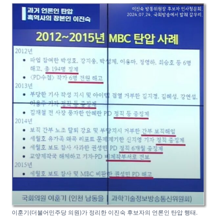
이훈기(더불어민주당 의원)가 정리한 이진숙 후보자의 언론인 탄압 행태.