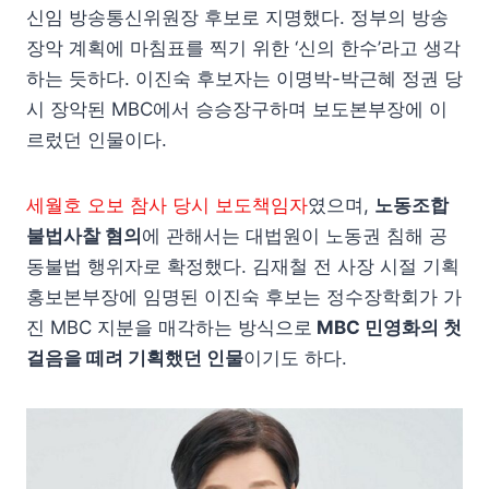
신임 방송통신위원장 후보로 지명했다. 정부의 방송
장악 계획에 마침표를 찍기 위한 ‘신의 한수’라고 생각
하는 듯하다. 이진숙 후보자는 이명박-박근혜 정권 당
시 장악된 MBC에서 승승장구하며 보도본부장에 이
르렀던 인물이다.
세월호 오보 참사 당시 보도책임자
였으며,
노동조합
불법사찰 혐의
에 관해서는 대법원이 노동권 침해 공
동불법 행위자로 확정했다. 김재철 전 사장 시절 기획
홍보본부장에 임명된 이진숙 후보는 정수장학회가 가
진 MBC 지분을 매각하는 방식으로
MBC 민영화의 첫
걸음을 떼려 기획했던 인물
이기도 하다.