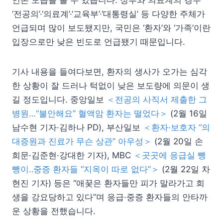
‘전공의’·‘의료계’·‘교육부’·‘대통령실’ 등 다양한 주체가
언급되며 많이 보도됐지만, 국민은 ‘환자’와 ‘가족’이란
입장으로만 낮은 빈도로 언급됐기 때문입니다.
기사 내용을 들여다보면, 환자의 생사가 오가는 심각
한 상황이 잘 드러나 턱없이 낮은 보도량에 의문이 생
길 정도입니다. 중앙일보
＜전공의 사직서 제출한 그
병원…“불안해요” 혈액암 환자는 떨었다＞
(2월 16일
남수현 기자·김하나 PD), 부산일보
＜환자·보호자 “의
대증원과 진료가 무슨 상관” 아우성＞
(2월 20일 손
희문·김준현·강대한 기자), MBC
＜곳곳에 응급실 뺑
뺑이‥중증 환자들 “지옥이 따로 없다”＞
(2월 22일 차
현진 기자) 등은 “애꿎은 환자들만 피가 말라가고 희
생을 강요당하고 있다”며 응급·중증 환자들의 안타까
운 상황을 전했습니다.