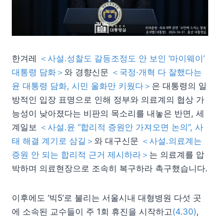
한겨레
＜사설.성찰도 갈등조정도 안 보인 ‘마이웨이’
대통령 담화＞
와 경향신문
＜국정·개혁 다 잘했다는
윤 대통령 담화, 시민 울화만 키웠다＞
은 대통령의 일
방적인 입장 표명으로 인해 정부와 의료계의 협상 가
능성이 낮아졌다는 비판의 목소리를 내놓은 반면, 세
계일보
＜사설.윤 “합리적 증원안 가져오면 논의”, 사
태 해결 계기로 삼길＞
와 대구신문
＜사설.의료계는
증원 안 되는 합리적 근거 제시하라＞
는 의료계를 압
박하며 의료현장으로 조속히 복구하라 촉구했습니다.
이후에도 ‘빅5’로 불리는 서울시내 대형병원 다섯 곳
에 소속된 교수들이 주 1회 휴진을 시작하고
(4.30)
,