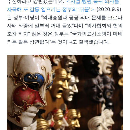
추진하라고 강변했는데요.
＜사설.병원 복귀 의사들
자극해 또 갈등 일으키는 정부의 ‘뒤끝’＞
(2020.9.9)
은 정부·여당이 “의대증원과 공공 의대 문제를 코로나
사태 와중에 일부러 꺼내 들었”다며 “의사협회와 협의
조차 하지” 않은 것은 정부는 “국가의료시스템이 마비
되든 말든 상관없다”는 것이냐고 질책했습니다.