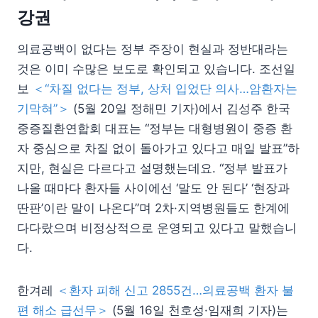
강권
의료공백이 없다는 정부 주장이 현실과 정반대라는
것은 이미 수많은 보도로 확인되고 있습니다. 조선일
보
＜“차질 없다는 정부, 상처 입었단 의사…암환자는
기막혀”＞
(5월 20일 정해민 기자)에서 김성주 한국
중증질환연합회 대표는 “정부는 대형병원이 중증 환
자 중심으로 차질 없이 돌아가고 있다고 매일 발표”하
지만, 현실은 다르다고 설명했는데요. “정부 발표가
나올 때마다 환자들 사이에선 ‘말도 안 된다’ ‘현장과
딴판’이란 말이 나온다”며 2차·지역병원들도 한계에
다다랐으며 비정상적으로 운영되고 있다고 말했습니
다.
한겨레
＜환자 피해 신고 2855건…의료공백 환자 불
편 해소 급선무＞
(5월 16일 천호성·임재희 기자)는