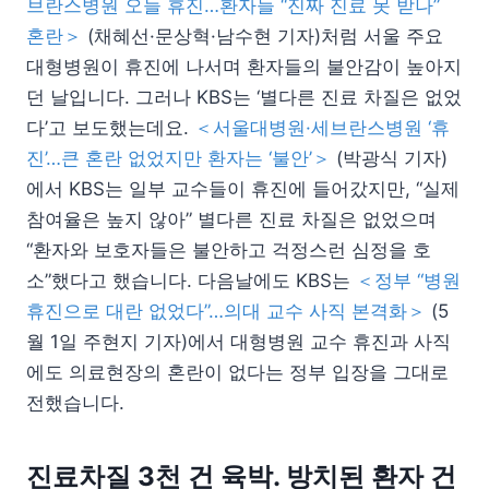
브란스병원 오늘 휴진…환자들 “진짜 진료 못 받나”
혼란＞
(채혜선·문상혁·남수현 기자)처럼 서울 주요
대형병원이 휴진에 나서며 환자들의 불안감이 높아지
던 날입니다. 그러나 KBS는 ‘별다른 진료 차질은 없었
다’고 보도했는데요.
＜서울대병원·세브란스병원 ‘휴
진’…큰 혼란 없었지만 환자는 ‘불안’＞
(박광식 기자)
에서 KBS는 일부 교수들이 휴진에 들어갔지만, “실제
참여율은 높지 않아” 별다른 진료 차질은 없었으며
“환자와 보호자들은 불안하고 걱정스런 심정을 호
소”했다고 했습니다. 다음날에도 KBS는
＜정부 “병원
휴진으로 대란 없었다”…의대 교수 사직 본격화＞
(5
월 1일 주현지 기자)에서 대형병원 교수 휴진과 사직
에도 의료현장의 혼란이 없다는 정부 입장을 그대로
전했습니다.
진료차질 3천 건 육박. 방치된 환자 건