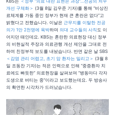
KBS는
＜정부 “의료 대란 표현은 과장”…전공의 처우
개선 구체화＞
(3월 8일 김우준 기자)를 통해 “비상진
료체계를 가동 중인 정부가 현재 큰 혼란은 없다”고
밝혔다고 전했습니다. 이날은
근무지를 이탈한 전공
의가 1만 2천명에 육박
하며
의대 교수들의 사직
도 이
어지던 때인데요. KBS는 혼란한 의료현장 대신 정부
의 비현실적 주장과 의료관행 개선 제안을 그대로 전
하며 친정부적 보도를 내놨습니다. 반면 같은 날 SBS
＜감염 관리 어렵고, 초기 암 환자는 밀리고＞
(3월 8
일 조동찬 기자)는 적은 인력으로 인해 “중증환자 치
료에도 빠듯한” 의료현장을 살펴보며 “병동마다 각자
도생으로 버티는 중”이라고 보도했는데요. 두 방송사
의 확연한 시각차가 드러났습니다.