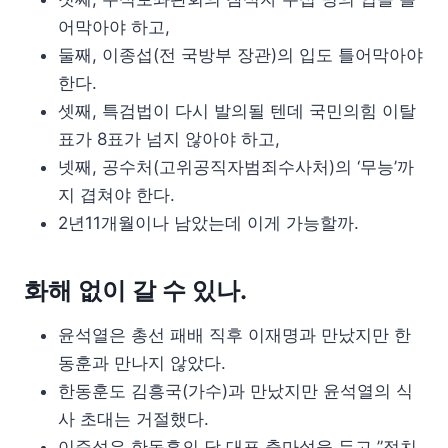
어막아야 하고,
둘째, 이종섭(전 국방부 장관)의 입도 틀어막아야
한다.
셋째, 특검법이 다시 발의될 텐데 국민의힘 이탈
표가 8표가 넘지 않아야 하고,
넷째, 공수처(고위공직자범죄수사처)의 ‘무능’까
지 겹쳐야 한다.
2년11개월이나 남았는데 이게 가능할까.
화해 없이 갈 수 있나.
윤석열은 총선 패배 직후 이재명과 만났지만 한
동훈과 만나지 않았다.
한동훈도 김흥국(가수)과 만났지만 윤석열의 식
사 초대는 거절했다.
이준석은 한동훈의 당 대표 출마설을 두고 ”정치