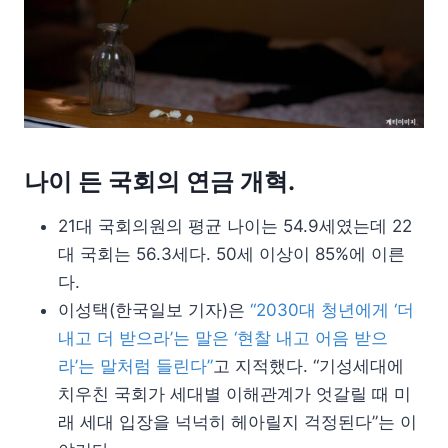
나이 든 국회의 연금 개혁.
21대 국회의원의 평균 나이는 54.9세였는데 22
대 국회는 56.3세다. 50세 이상이 85%에 이른
다.
이성택(한국일보 기자)은
“2030대 청년에게 ‘더
내고 더 받으라’는 말은 ‘현찰 내고 어음 받으
라’는 말처럼 들린다”
고 지적했다. “기성세대에
치우친 국회가 세대별 이해관계가 엇갈릴 때 미
래 세대 입장을 넉넉히 헤아릴지 걱정된다”는 이