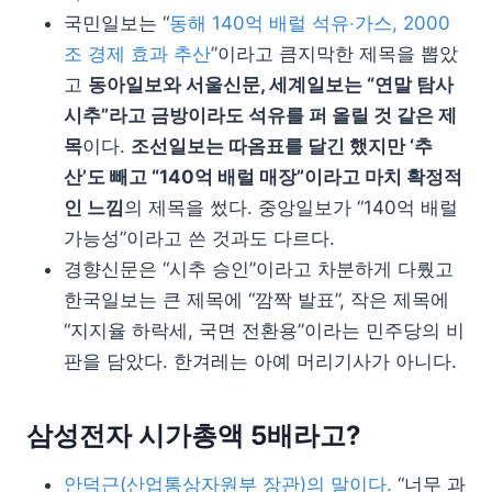
국민일보는 “
동해 140억 배럴 석유‧가스, 2000
조 경제 효과 추산
”이라고 큼지막한 제목을 뽑았
고
동아일보와 서울신문, 세계일보는 “연말 탐사
시추”라고 금방이라도 석유를 퍼 올릴 것 같은 제
목
이다.
조선일보는 따옴표를 달긴 했지만 ‘추
산’도 빼고 “140억 배럴 매장”이라고 마치 확정적
인 느낌
의 제목을 썼다. 중앙일보가 “140억 배럴
가능성”이라고 쓴 것과도 다르다.
경향신문은 “시추 승인”이라고 차분하게 다뤘고
한국일보는 큰 제목에 “깜짝 발표”, 작은 제목에
“지지율 하락세, 국면 전환용”이라는 민주당의 비
판을 담았다. 한겨레는 아예 머리기사가 아니다.
삼성전자 시가총액 5배라고?
안덕근(산업통상자원부 장관)의 말이다.
“너무 과