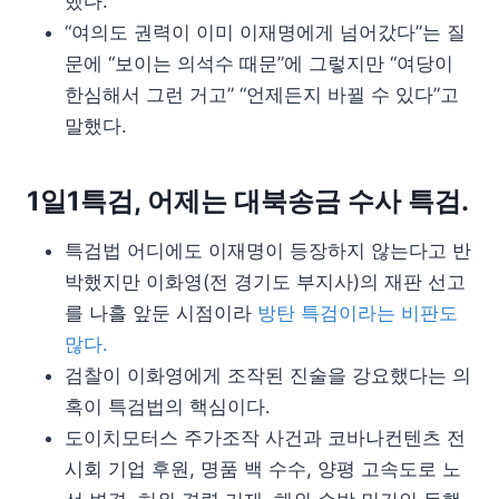
했다.
“여의도 권력이 이미 이재명에게 넘어갔다”는 질
문에 “보이는 의석수 때문”에 그렇지만 “여당이
한심해서 그런 거고” “언제든지 바뀔 수 있다”고
말했다.
1일1특검, 어제는 대북송금 수사 특검.
특검법 어디에도 이재명이 등장하지 않는다고 반
박했지만 이화영(전 경기도 부지사)의 재판 선고
를 나흘 앞둔 시점이라
방탄 특검이라는 비판도
많다.
검찰이 이화영에게 조작된 진술을 강요했다는 의
혹이 특검법의 핵심이다.
도이치모터스 주가조작 사건과 코바나컨텐츠 전
시회 기업 후원, 명품 백 수수, 양평 고속도로 노