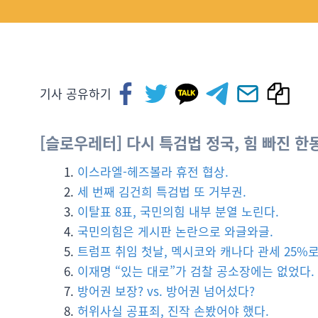
기사 공유하기
[슬로우레터] 다시 특검법 정국, 힘 빠진 한
이스라엘-헤즈볼라 휴전 협상.
세 번째 김건희 특검법 또 거부권.
이탈표 8표, 국민의힘 내부 분열 노린다.
국민의힘은 게시판 논란으로 와글와글.
트럼프 취임 첫날, 멕시코와 캐나다 관세 25%로
이재명 “있는 대로”가 검찰 공소장에는 없었다.
방어권 보장? vs. 방어권 넘어섰다?
허위사실 공표죄, 진작 손봤어야 했다.