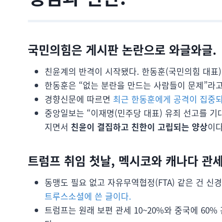
국민의힘은 게시판 논란으로 와글와글.
친윤계의 반격이 시작됐다. 한동훈(국민의힘 대표
한동훈은 “없는 분란을 만드는 사람들이 문제”라
경향신문에 따르면
최근 한동훈에게 공격이 집중되
중앙일보는 “이재명(민주당 대표) 유죄 선고를 기
지면서
친윤이 결집하고 친한이 고립되는 양상
이다
트럼프 취임 첫날, 멕시코와 캐나다 관세
동맹도 필요 없고 자유무역협정(FTA) 같은 건 신
트루스소셜에 쓴 글이다.
트럼프는 원래 보편 관세 10~20%와 중국에 60