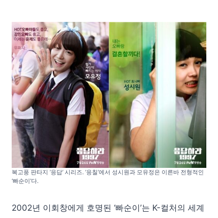
복고풍 판타지 ‘응답’ 시리즈. ‘응칠’에서 성시원과 모유정은 이른바 전형적인
‘빠순이’다.
2002년 이회창에게 호명된 ‘빠순이’는 K-컬처의 세계