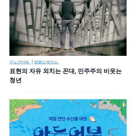
민노인터뷰.
|
캡콜드케이스.
표현의 자유 외치는 꼰대, 민주주의 비웃는
청년