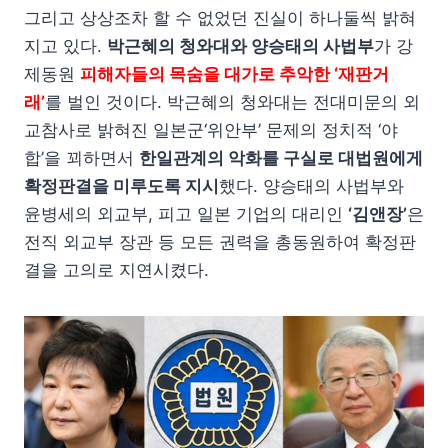
그리고 상상조차 할 수 없었던 진실이 하나둘씩 밝혀
지고 있다.
박근혜의 청와대와 양승태의 사법부
가 강
제동원
피해자들의 목숨을 대가로 추악한 ‘재판거
래’
를 벌인 것이다. 박근혜의 청와대는 전대미문의 외
교참사로 밝혀진 일본군‘위안부’ 문제의 정치적 ‘야
합’을 꾀하면서
한일관계의 악화를 구실로 대법원에게
확정판결을 미루도록 지시
했다. 양승태의 사법부와
윤병세의 외교부, 피고 일본 기업의 대리인
‘김앤장’
은
전직 외교부 장관 등 모든 권력을 총동원하여 확정판
결을 고의로 지연시켰다.