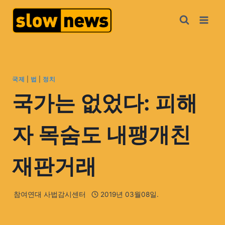
국제
|
법
|
정치
국가는 없었다: 피해
자 목숨도 내팽개친
재판거래
참여연대 사법감시센터
2019년 03월08일.