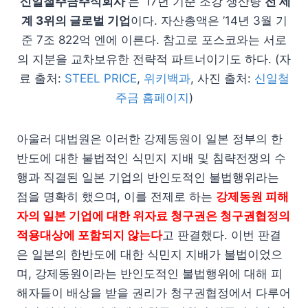
‘신일철주금주식회사’
는 ’17년 기준 조강 생산량
전 세
계 3위의 글로벌 기업
이다. 자산총액은 ’14년 3월 기
준 7조 822억 엔에 이른다. 참고로 포스코와는 서로
의 지분을 교차보유한 전략적 파트너이기도 하다. (자
료 출처:
STEEL PRICE
,
위키백과
, 사진 출처:
신일철
주금 홈페이지
)
아울러 대법원은 이러한 강제동원이 일본 정부의 한
반도에 대한 불법적인 식민지 지배 및 침략전쟁의 수
행과 직결된 일본 기업의 반인도적인 불법행위라는
점을 명확히 했으며, 이를 전제로 하는
강제동원 피해
자의 일본 기업에 대한 위자료 청구권은 청구권협정의
적용대상에 포함되지 않는다
고 판결했다. 이번 판결
은 일본의 한반도에 대한 식민지 지배가 불법이었으
며, 강제동원이라는 반인도적인 불법행위에 대해 피
해자들이 배상을 받을 권리가 청구권협정에서 다루어