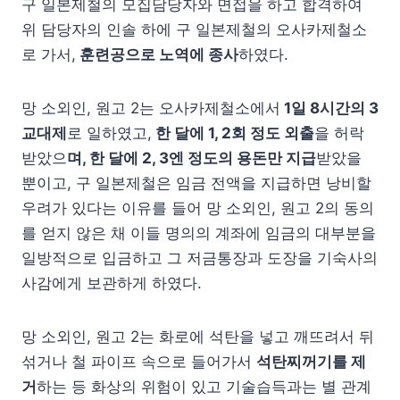
구 일본제철의 모집담당자와 면접을 하고 합격하여
위 담당자의 인솔 하에 구 일본제철의 오사카제철소
로 가서,
훈련공으로 노역에 종사
하였다.
망 소외인, 원고 2는 오사카제철소에서
1일 8시간의 3
교대제
로 일하였고,
한 달에 1, 2회 정도 외출
을 허락
받았으
며, 한 달에 2, 3엔 정도의 용돈만 지급
받았을
뿐이고, 구 일본제철은 임금 전액을 지급하면 낭비할
우려가 있다는 이유를 들어 망 소외인, 원고 2의 동의
를 얻지 않은 채 이들 명의의 계좌에 임금의 대부분을
일방적으로 입금하고 그 저금통장과 도장을 기숙사의
사감에게 보관하게 하였다.
망 소외인, 원고 2는 화로에 석탄을 넣고 깨뜨려서 뒤
섞거나 철 파이프 속으로 들어가서
석탄찌꺼기를 제
거
하는 등 화상의 위험이 있고 기술습득과는 별 관계