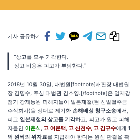
기사 공유하기
“상고를 모두 기각한다.
상고 비용은 피고가 부담한다.”
2018년 10월 30일, 대법원[footnote]재판장 대법원
장 김명수, 주심 대법관 김소영.[/footnote]은 일제강
점기 강제동원 피해자들이 일본제철(현 신일철주금
주식회사)을 상대로 제기한
손해배상 청구소송
에서,
피고
일본제철의 상고를 기각
하고, 피고가 원고 피해
자들인
이춘식
,
고 여운택, 고 신천수, 고 김규수
에게
1
억 원씩의 위자료
를 지급해야 한다는 원심 판결을 확