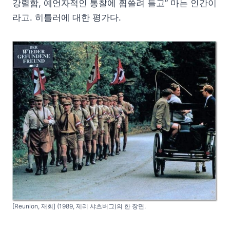
강렬함, 예언자적인 통찰에 휩쓸려 들고” 마는 인간이
라고. 히틀러에 대한 평가다.
[Reunion, 재회] (1989, 제리 샤츠버그)의 한 장면.