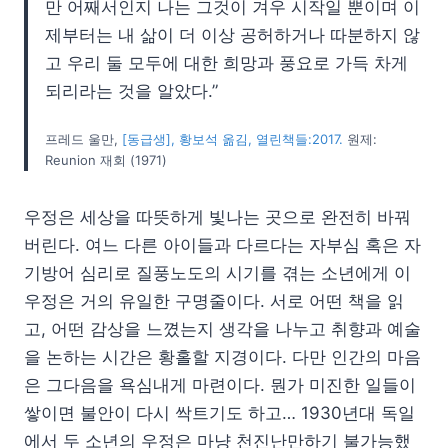
만 어째서인지 나는 그것이 겨우 시작일 뿐이며 이
제부터는 내 삶이 더 이상 공허하거나 따분하지 않
고 우리 둘 모두에 대한 희망과 풍요로 가득 차게
되리라는 것을 알았다.”
프레드 울만,
[동급생], 황보석 옮김, 열린책들:2017.
원제:
Reunion 재회 (1971)
우정은 세상을 따뜻하게 빛나는 곳으로 완전히 바꿔
버린다. 여느 다른 아이들과 다르다는 자부심 혹은 자
기방어 심리로 질풍노도의 시기를 겪는 소년에게 이
우정은 거의 유일한 구명줄이다. 서로 어떤 책을 읽
고, 어떤 감상을 느꼈는지 생각을 나누고 취향과 예술
을 논하는 시간은 황홀할 지경이다. 다만 인간의 마음
은 그다음을 욕심내게 마련이다. 뭔가 미진한 일들이
쌓이면 불안이 다시 싹트기도 하고… 1930년대 독일
에서 두 소년의 우정은 마냥 천진난만하기 불가능했