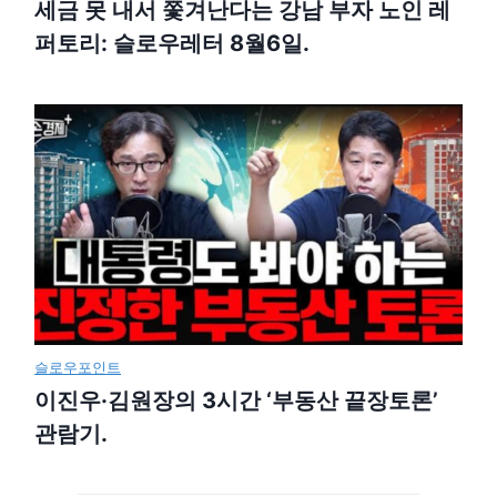
세금 못 내서 쫓겨난다는 강남 부자 노인 레
퍼토리: 슬로우레터 8월6일.
슬로우포인트
이진우·김원장의 3시간 ‘부동산 끝장토론’
관람기.