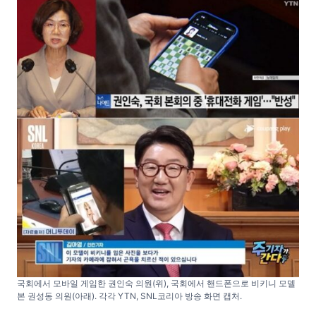
국회에서 모바일 게임한 권인숙 의원(위), 국회에서 핸드폰으로 비키니 모델
본 권성동 의원(아래). 각각 YTN, SNL코리아 방송 화면 캡처.