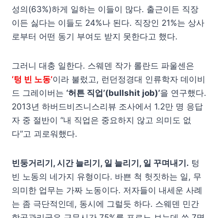
성의(63%)하게 일하는 이들이 많다. 출근이든 직장
이든 싫다는 이들도 24%나 된다. 직장인 21%는 상사
로부터 어떤 동기 부여도 받지 못한다고 했다.
그러니 대충 일한다. 스웨덴 작가 롤란드 파울센은
‘텅 빈 노동’
이라 불렀고, 런던정경대 인류학자 데이비
드 그레이버는
‘허튼 직업’(bullshit job)’
을 연구했다.
2013년 하버드비즈니스리뷰 조사에서 1.2만 명 응답
자 중 절반이 “내 직업은 중요하지 않고 의미도 없
다”고 괴로워했다.
빈둥거리기, 시간 늘리기, 일 늘리기, 일 꾸며내기.
텅
빈 노동의 네가지 유형이다. 바쁜 척 헛짓하는 일, 무
의미한 업무는 가짜 노동이다. 저자들이 내세운 사례
는 좀 극단적인데, 동시에 그럴듯 하다. 스웨덴 민간
항공관리국은 근무시간 75%를 포르노 보는데 쓴 7명