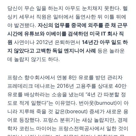
당신이 무슨 일을 하는지 아무도 눈치채지 못한다. 헬
싱키 세무서 직원은 일터에서 돌연사한 뒤 이틀 뒤에
야 발견됐다.
자신의 업무를 중국에 외주를 준 채 근무
시간에 유튜브와 이베이를 검색하던 미국 IT 회사 직
원
사연이나 2012년 은퇴하면서
14년간 아무 일도 하
지 않았다고 고백한 독일 엔지니어 사례
등은 놀라운
데 놀랍지 않기도 하다.
프랑스 향수회사에서 연봉 8만 유로를 받던 관리자
프레데리크 데나르는 2016년 고용주를 상대로 40만
유로를 배상하라는 소송을 냈는데 “4년 간 따분할 정
도로 적게 일했다”는 이유였다. 번아웃(burnout)이 아
니라 지루해 죽을 것 같은(boreout) 증세가 새로운 용
어로 등장했다. 프랑스 분위기는 새삼 놀랍지만, 경제
학자 코린느 마이어는 프랑스전력공사에서 일한 것이