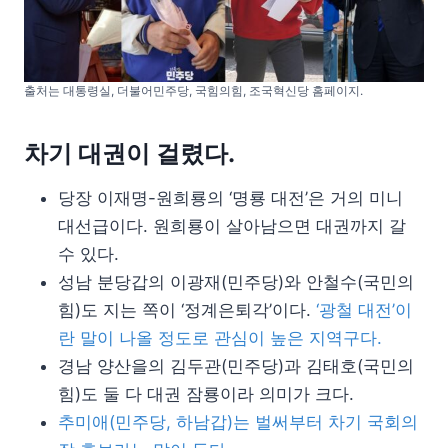
출처는 대통령실, 더불어민주당, 국힘의힘, 조국혁신당 홈페이지.
차기 대권이 걸렸다.
당장 이재명-원희룡의 ‘명룡 대전’은 거의 미니
대선급이다. 원희룡이 살아남으면 대권까지 갈
수 있다.
성남 분당갑의 이광재(민주당)와 안철수(국민의
힘)도 지는 쪽이 ‘정계은퇴각’이다.
‘광철 대전’이
란 말이 나올 정도로 관심이 높은 지역구다.
경남 양산을의 김두관(민주당)과 김태호(국민의
힘)도 둘 다 대권 잠룡이라 의미가 크다.
추미애(민주당, 하남갑)는 벌써부터 차기 국회의