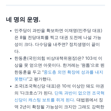
네 명의 운명.
민주당이 과반을 확보하면 이재명(민주당 대표)
은 8월 전당대회를 찍고 대권 도전에 나설 가능
성이 크다. 다수당을 내주면? 정치생명이 끝이
다.
한동훈(국민의힘 비상대책위원장)은? 103석 이
상을 못 얻으면 아웃이다. 한겨레는 ‘원톱’으로 뛴
한동훈을 두고 “
중도층 외연 확장에 성과를 내지
못했다
”고 평가했다.
조국(조국혁신당 대표)은 10석 이상만 돼도 야권
의 ‘다크호스’가 된다.
단독 과반이 없으면 조국혁
신당이 캐스팅 보트를 쥐게 된다.
대법원에서 징
역 2년이 확정될 가능성이 크지만 그래도 강력한