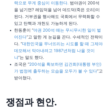
력으로 무게 중심이 이동한다.
범야권이 200석
을 넘기면? 레임덕을 넘어 데드덕(죽은 오리)이
된다. 거부권을 행사해도 국회에서 무력화할 수
있고 탄핵과 개헌도 가능하게 된다.
한동훈이 “
야권 200석 때는 무시무시한 일이 벌
어진다
”고 말한 게 눈길을 끈다. 수세적인 전략이
다. “
대한민국을 무너뜨리는 시도를 할 때 그제야
데모해서 막아내려고 1987년처럼 나올 것이
냐
”는 말도 했다.
조국은 “
200석을 확보하면 김건희(대통령 부인)
가 법정에 출두하는 모습을 모두가 볼 수 있다
”고
받아쳤다.
쟁점과 현안.