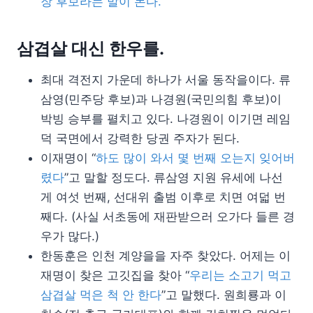
장 후보라는 말이 돈다.
삼겹살 대신 한우를.
최대 격전지 가운데 하나가 서울 동작을이다. 류
삼영(민주당 후보)과 나경원(국민의힘 후보)이
박빙 승부를 펼치고 있다. 나경원이 이기면 레임
덕 국면에서 강력한 당권 주자가 된다.
이재명이 “
하도 많이 와서 몇 번째 오는지 잊어버
렸다
”고 말할 정도다. 류삼영 지원 유세에 나선
게 여섯 번째, 선대위 출범 이후로 치면 여덟 번
째다. (사실 서초동에 재판받으러 오가다 들른 경
우가 많다.)
한동훈은 인천 계양을을 자주 찾았다. 어제는 이
재명이 찾은 고깃집을 찾아 “
우리는 소고기 먹고
삼겹살 먹은 척 안 한다
”고 말했다. 원희룡과 이