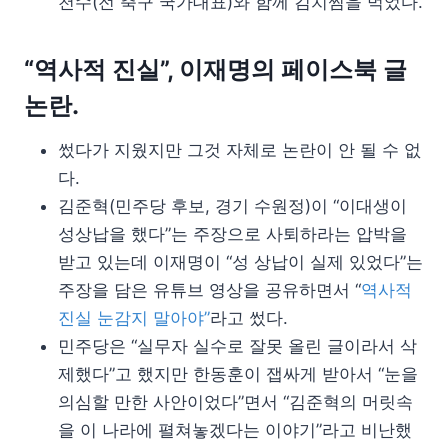
천수(전 축구 국가대표)와 함께 김치찜을 먹었다.
“역사적 진실”, 이재명의 페이스북 글
논란.
썼다가 지웠지만 그것 자체로 논란이 안 될 수 없
다.
김준혁(민주당 후보, 경기 수원정)이 “이대생이
성상납을 했다”는 주장으로 사퇴하라는 압박을
받고 있는데 이재명이 “성 상납이 실제 있었다”는
주장을 담은 유튜브 영상을 공유하면서 “
역사적
진실 눈감지 말아야”
라고 썼다.
민주당은 “실무자 실수로 잘못 올린 글이라서 삭
제했다”고 했지만 한동훈이 잽싸게 받아서 “눈을
의심할 만한 사안이었다”면서 “김준혁의 머릿속
을 이 나라에 펼쳐놓겠다는 이야기”라고 비난했