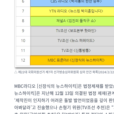
△ 제22대 국회의원선거 제7차 선거방송심의위원회 심의 안건 목록(2024/2/22
MBC라디오 [신장식의 뉴스하이킥]은 법정제재를 받았
뉴스하이킥]은 지난해 12월 13일 의결된 법정 제재(관
‘제작진이 인지하기 어려운 돌발 발언이었음을 깊이 판
아봐달라’고 진술했으나 손형기 위원(TV조선 추천)은 