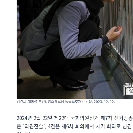
김건희(대통령 부인). 암스테르담 동물보호재단 방문. 2023. 12. 12.
2024년 2월 22일 제22대 국회의원선거 제7차 선거
은 ‘의견진술’, 4건은 제6차 회의에서 차기 회의로 넘긴