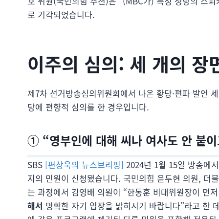
호 위원(국민의힘 추천)은 “(MBC가) 특정 정당의 스
로 기각되었습니다.
이주의 심의: 세 개의 장
제7차 선거방송심의위원회에서 나온 황당·편파 발언 세
당에 편향적 심의를 한 경우입니다.
① “영부인에 대해 씨나 여사도 안 붙이
SBS
[편상욱의 뉴스브리핑]
2024년 1월 15일 방송
지의 민원이 신청됐습니다. 국민의힘 윤두현 의원, 더불
는 과정에서 김영배 의원이 “한동훈 비대위원장이 먼저
해서
명확한 자기 입장을 밝히시기 바랍니다”라고 한 데