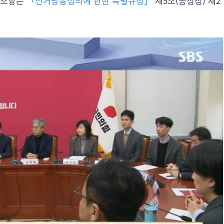
 조항은
「선거방송심의에 관한 특별규정」
제5조(공정성) 제2