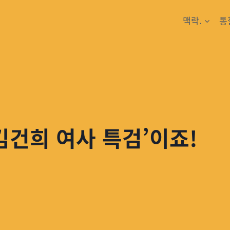
맥락.
통
김건희 여사 특검’이죠!