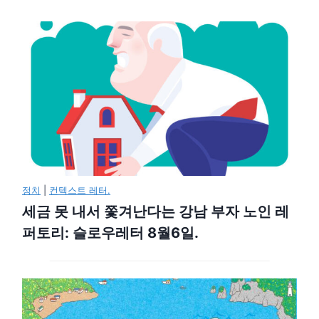
정치
|
컨텍스트 레터.
세금 못 내서 쫓겨난다는 강남 부자 노인 레
퍼토리: 슬로우레터 8월6일.