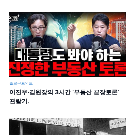
슬로우포인트
이진우·김원장의 3시간 ‘부동산 끝장토론’
관람기.