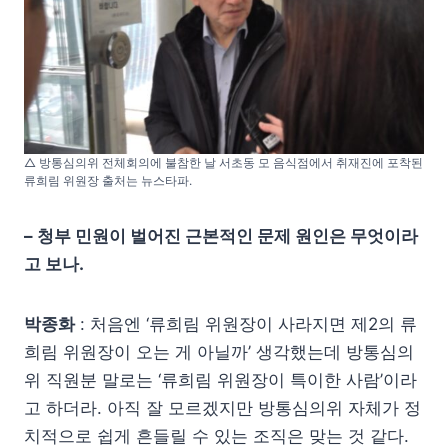
△ 방통심의위 전체회의에 불참한 날 서초동 모 음식점에서 취재진에 포착된
류희림 위원장 출처는 뉴스타파.
– 청부 민원이 벌어진 근본적인 문제 원인은 무엇이라
고 보나.
박종화
: 처음엔 ‘류희림 위원장이 사라지면 제2의 류
희림 위원장이 오는 게 아닐까’ 생각했는데 방통심의
위 직원분 말로는 ‘류희림 위원장이 특이한 사람’이라
고 하더라. 아직 잘 모르겠지만 방통심의위 자체가 정
치적으로 쉽게 흔들릴 수 있는 조직은 맞는 것 같다.