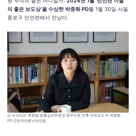
원 추적의 끝은 어디일까.
2024년 1월 ‘민언련 이달
의 좋은 보도상’을 수상한 박종화 PD
를 1월 30일 서울
종로구 민언련에서 만났다.
△ 뉴스타파 ‘류희림 방통심의위원장 청부민원 의혹 연속보도’의 박종화
PD ⓒ민주언론시민연합