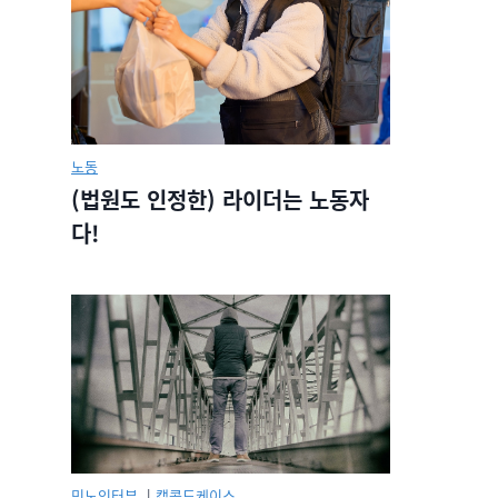
노동
(법원도 인정한) 라이더는 노동자
다!
민노인터뷰.
|
캡콜드케이스.