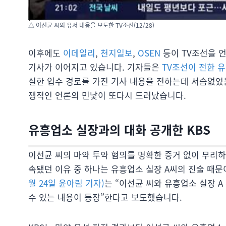
△ 이선균 씨의 유서 내용을 보도한 TV조선(12/28)
이후에도
이데일리
,
천지일보
,
OSEN
등이 TV조선을 언
기사가 이어지고 있습니다. 기자들은
TV조선이 전한 
실한 입수 경로를 가진 기사 내용을 전하는데 서슴없었
쟁적인 언론의 민낯이 또다시 드러났습니다.
유흥업소 실장과의 대화 공개한 KBS
이선균 씨의 마약 투약 혐의를 명확한 증거 없이 무리
속됐던 이유 중 하나는 유흥업소 실장 A씨의 진술 때문
월 24일 윤아림 기자)
는 “이선균 씨와 유흥업소 실장 A
수 있는 내용이 등장”한다고 보도했습니다.