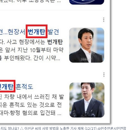
지도 않나요? △ 이선균 씨의 사망 방법을 노출한 기사 제목 (12/27) @민주언론시민연합