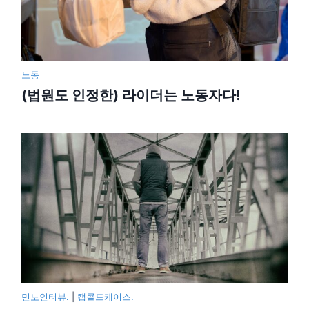
노동
(법원도 인정한) 라이더는 노동자다!
민노인터뷰.
|
캡콜드케이스.