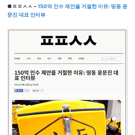
●ㅍㅍㅅㅅ –
150억 인수 제안을 거절한 이유: 띵동 윤
문진 대표 인터뷰