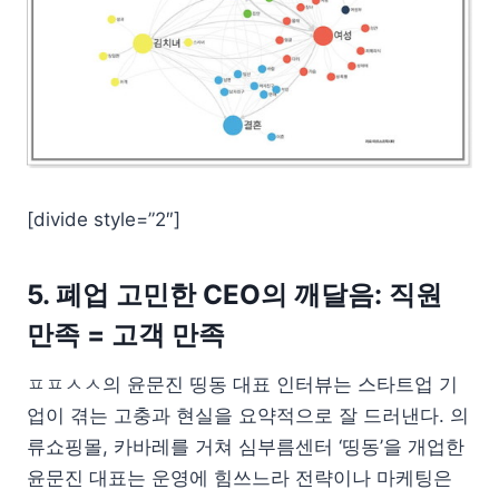
[divide style=”2″]
5. 폐업 고민한 CEO의 깨달음: 직원
만족 = 고객 만족
ㅍㅍㅅㅅ의 윤문진 띵동 대표 인터뷰는 스타트업 기
업이 겪는 고충과 현실을 요약적으로 잘 드러낸다. 의
류쇼핑몰, 카바레를 거쳐 심부름센터 ‘띵동’을 개업한
윤문진 대표는 운영에 힘쓰느라 전략이나 마케팅은