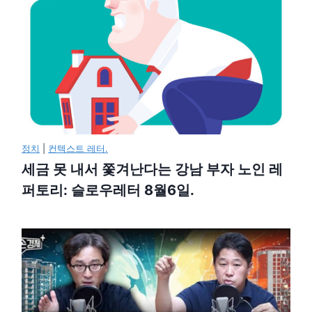
정치
|
컨텍스트 레터.
세금 못 내서 쫓겨난다는 강남 부자 노인 레
퍼토리: 슬로우레터 8월6일.