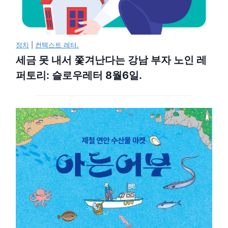
정치
|
컨텍스트 레터.
세금 못 내서 쫓겨난다는 강남 부자 노인 레
퍼토리: 슬로우레터 8월6일.