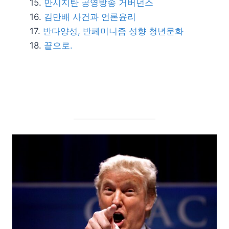
만시지탄 공영방송 거버넌스
김만배 사건과 언론윤리
반다양성, 반페미니즘 성향 청년문화
끝으로.