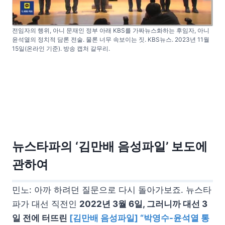
전임자의 행위, 아니 문재인 정부 아래 KBS를 가짜뉴스화하는 후임자, 아니
윤석열의 정치적 담론 전술. 물론 너무 속보이는 짓. KBS뉴스. 2023년 11월
15일(온라인 기준). 방송 캡처 갈무리.
뉴스타파의 ‘김만배 음성파일’ 보도에
관하여
민노: 아까 하려던 질문으로 다시 돌아가보죠. 뉴스타
파가 대선 직전인
2022년 3월 6일, 그러니까 대선 3
일 전에 터뜨린
[김만배 음성파일] “박영수-윤석열 통