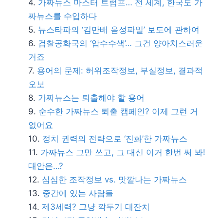
가짜뉴스 마스터 트럼프… 전 세계, 한국도 가
짜뉴스를 수입하다
뉴스타파의 ‘김만배 음성파일’ 보도에 관하여
검찰공화국의 ‘압수수색’… 그건 양아치스러운
거죠
용어의 문제: 허위조작정보, 부실정보, 결과적
오보
가짜뉴스는 퇴출해야 할 용어
순수한 가짜뉴스 퇴출 캠페인? 이제 그런 거
없어요
정치 권력의 전략으로 ‘진화’한 가짜뉴스
가짜뉴스 그만 쓰고, 그 대신 이거 한번 써 봐!
대안은…?
심심한 조작정보 vs. 맛깔나는 가짜뉴스
중간에 있는 사람들
제3세력? 그냥 깍두기 대잔치