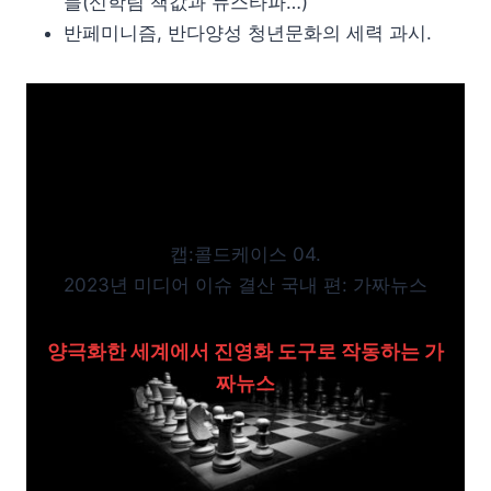
들(신학림 책값과 뉴스타파…)
반페미니즘, 반다양성 청년문화의 세력 과시.
캡:콜드케이스 04.
2023년 미디어 이슈 결산 국내 편: 가짜뉴스
양극화한 세계에서 진영화 도구로 작동하는 가
짜뉴스