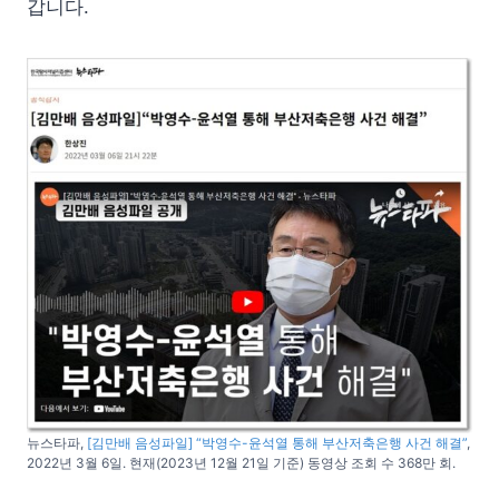
갑니다.
뉴스타파,
[김만배 음성파일] “박영수-윤석열 통해 부산저축은행 사건 해결”
,
2022년 3월 6일. 현재(2023년 12월 21일 기준) 동영상 조회 수 368만 회.