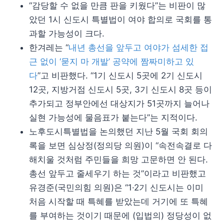
“감당할 수 없을 만큼 판을 키웠다”는 비판이 많
았던 1시 신도시 특별법이 여야 합의로 국회를 통
과할 가능성이 크다.
한겨레는 “
내년 총선을 앞두고 여야가 섬세한 접
근 없이 ‘묻지 마 개발’ 공약에 짬짜미하고 있
다
”고 비판했다. “1기 신도시 5곳에 2기 신도시
12곳, 지방거점 신도시 5곳, 3기 신도시 8곳 등이
추가되고 정부안에선 대상지가 51곳까지 늘어나
실현 가능성에 물음표가 붙는다”는 지적이다.
노후도시특별법을 논의했던 지난 5월 국회 회의
록을 보면 심상정(정의당 의원)이 “속전속결로 다
해치울 것처럼 주민들을 희망 고문하면 안 된다.
총선 앞두고 줄세우기 하는 것”이라고 비판했고
유경준(국민의힘 의원)은 “1·2기 신도시는 이미
처음 시작할 때 특혜를 받았는데 거기에 또 특혜
를 부여하는 것이기 때문에 (입법의) 정당성이 없