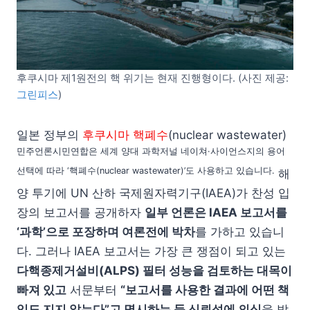
후쿠시마 제1원전의 핵 위기는 현재 진행형이다. (사진 제공:
그린피스
)
일본 정부의
후쿠시마 핵폐수
(nuclear wastewater)
민주언론시민연합은 세계 양대 과학저널 네이쳐·사이언스지의 용어
선택에 따라 ‘핵폐수(nuclear wastewater)’도 사용하고 있습니다.
해
양 투기에 UN 산하 국제원자력기구(IAEA)가 찬성 입
장의 보고서를 공개하자
일부 언론은 IAEA 보고서를
‘과학’으로 포장하며 여론전에 박차
를 가하고 있습니
다. 그러나 IAEA 보고서는 가장 큰 쟁점이 되고 있는
다핵종제거설비(ALPS) 필터 성능을 검토하는 대목이
빠져 있고
서문부터
“보고서를 사용한 결과에 어떤 책
임도 지지 않는다”고 명시하는 등 신뢰성에 의심
을 받