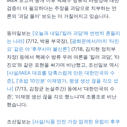
IAEA 보고서 공개 이후 핵폐수 방류의 타당성에 대한
검증이 더 필요하다는 주장을 괴담으로 치부하는 언
론의 ‘괴담 몰이’ 보도는 더 거칠어지고 있습니다.
동아일보는
[오늘과 내일/‘킬러 괴담’에 번번히 흔들리
는 나라]
(7/12, 박용 부국장), [
광화문에서/마치 ‘타진
요’ 같은 야 ‘후쿠시마 불신론’]
(7/18, 김지현 정치부
차장) 등에서 핵폐수 방류 우려 여론을 ‘킬러 괴담’, ‘타
진요’와 같은 표현을 써가며 비난했고, 조선일보 역시
[사설/IAEA 대표를 당혹스럽게 만든 대한민국의 수
준]
,
[‘초밥 10인분’ 이재명가, 평생 생선 끊을 각오 섰
나]
(7/13, 김창균 논설주간) 등에서 ‘대한민국의 수
준’, ‘이재명 생선 끊을 각오 했느냐’며 조롱조로 비난
했습니다.
조선일보는
[사설/식품 안전 가장 엄격한 유럽이 후쿠