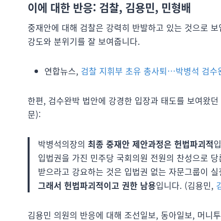
이에 대한 반응: 검찰, 김용민, 민형배
중재안에 대해 검찰은 강력히 반발하고 있는 것으로 보입
강도와 분위기를 잘 보여줍니다.
연합뉴스,
검찰 지휘부 초유 총사퇴…박병석 검수
한편, 검수완박 법안에 강경한 입장과 태도를 보여왔던
문):
박병석의장의
최종 중재안 제안과정은 헌법파괴적
입
입법권을 가진 민주당 국회의원 전원의 찬성으로 당
받으라고 강요하는 것은 입법권 없는 자문그룹이 실
그래서 헌법파괴적이고 권한 남용
입니다. (김용민,
김용민 의원의 반응에 대해 조선일보, 동아일보, 머니