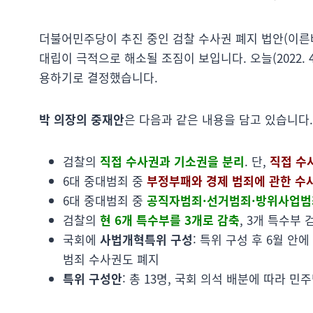
더불어민주당이 추진 중인 검찰 수사권 폐지 법안(이른바
대립이 극적으로 해소될 조짐이 보입니다. 오늘(2022. 
용하기로 결정했습니다.
박 의장의 중재안
은 다음과 같은 내용을 담고 있습니다.
검찰의
직접 수사권과 기소권을 분리
. 단,
직접 수
6대 중대범죄 중
부정부패와 경제 범죄에 관한 수
6대 중대범죄 중
공직자범죄·선거범죄·방위사업범
검찰의
현 6개 특수부를 3개로 감축
, 3개 특수부
국회에
사법개혁특위 구성
: 특위 구성 후 6월 안
범죄 수사권도 폐지
특위 구성안
: 총 13명, 국회 의석 배분에 따라 민