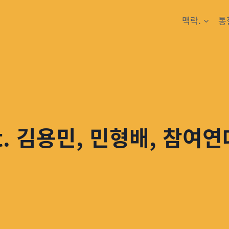
맥락.
통
t. 김용민, 민형배, 참여연