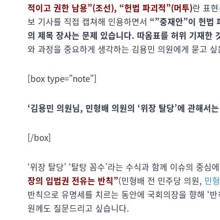
적이고 권한 남용”(조선), “헌법 파괴적”(머투)
란 표현
보 기사를 직접 캡쳐해 인용하면서
“”중재안”이 헌법 
의 제목 장사는 문제 있습니다. 따옴표를 허위 기재한 
와 과정을 중요하게 생각하는 김용민 의원에게 묻고 싶
[box type=”note”]
‘김용민 의원님, 민형배 의원의 ‘위장 탈당’에 관해서
[/box]
‘위장 탈당’ ‘탈탕 꼼수’라는 수식과 함께 이슈의 중
장의 입법권 전유는 반칙”
(민형배 전 민주당 의원,
민형
반칙으로 유명세를 치르는 동안에 국회의장을 향해 ‘반칙
원께도 질문드리고 싶습니다.