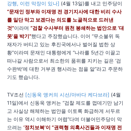
강행, 이런 막장이 있나]
(4월 13일)를 내고 민주당이
“문재인 정부와 이재명 전 경기지사에 대한 비리 수사
를 일단 막고 보겠다는 의도를 노골적으로 드러낸
것”
이라며
“검찰 수사부터 원천 봉쇄하는 법안으로 ‘대
못’을 박기”
했다고 주장했습니다. 이어 “무소불위 독
재자가 버티고 있는 후진국에서나 벌어질 법한 상
황”이라며 문재인 대통령에게 “나라를 5년간 이끌고
떠나갈 사람으로서 최소한의 품위를 지키는 길은 ‘검
수완박’에 대한 거부권 행사라는 점을 알”라고 주문하
기도 했습니다.
TV조선
[신동욱 앵커의 시선/아바다 케다브라]
(4월
11일)에서 신동욱 앵커는 “검찰 제도를 껍데기만 남기
고 사실상 해체하는 법안을 이토록 화급하게 서두르
는 이유 역시 이해하기 어렵”다며 더불어민주당이 막
으려는
‘정치보복’이 “권력형 의혹사건들과 이재명 전