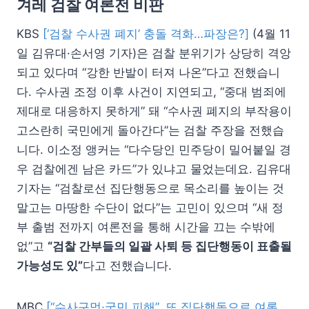
겨레 검찰 여론전 비판
KBS
[‘검찰 수사권 폐지’ 충돌 격화…파장은?]
(4월 11
일 김유대·손서영 기자)은 검찰 분위기가 상당히 격앙
되고 있다며 “강한 반발이 터져 나온”다고 전했습니
다. 수사권 조정 이후 사건이 지연되고, “중대 범죄에
제대로 대응하지 못하게” 돼 “수사권 폐지의 부작용이
고스란히 국민에게 돌아간다”는 검찰 주장을 전했습
니다. 이소정 앵커는 “다수당인 민주당이 밀어붙일 경
우 검찰에겐 남은 카드”가 있냐고 물었는데요. 김유대
기자는 “검찰로선 집단행동으로 목소리를 높이는 것
말고는 마땅한 수단이 없다”는 고민이 있으며 “새 정
부 출범 전까지 여론전을 통해 시간을 끄는 수밖에
없”고
“검찰 간부들의 일괄 사퇴 등 집단행동이 표출될
가능성도 있”
다고 전했습니다.
MBC
[“수사구멍·국민 피해”‥또 집단행동으로 여론