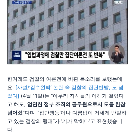
한겨레도 검찰의 여론전에 비판 목소리를 보탰는데
요.
[사설/‘검수완박’ 논란 속 검찰의 집단반발, 도 넘
었다]
(4월 11일)는 “아무리 자신들의 이해가 걸렸다
고 해도,
엄연한 정부 조직의 공무원으로서 도를 한참
넘어섰”
다며 “’집단행동’이나 다름없이 거세게 반발하
고 있는 검찰의 행태”가 ‘기가 막히다’고 표현했습니
다.