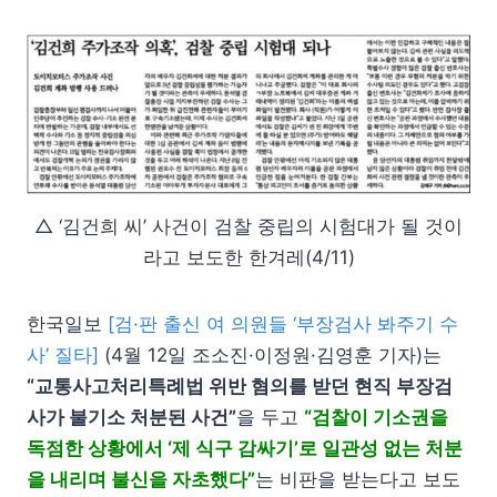
△ ‘김건희 씨’ 사건이 검찰 중립의 시험대가 될 것이
라고 보도한 한겨레(4/11)
한국일보
[검·판 출신 여 의원들 ‘부장검사 봐주기 수
사’ 질타]
(4월 12일 조소진·이정원·김영훈 기자)는
“교통사고처리특례법 위반 혐의를 받던 현직 부장검
사가 불기소 처분된 사건”
을 두고
“검찰이 기소권을
독점한 상황에서 ‘제 식구 감싸기’로 일관성 없는 처분
을 내리며 불신을 자초했다”
는 비판을 받는다고 보도