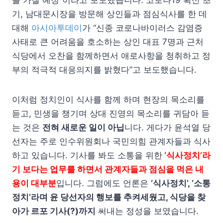
를 가질 예정”이라고 보도했습니다. 코로나19 확산 초
기, 남대문시장을 방문해 상인들과 점심식사를 한 데
대해
아시아투데이
가 “신종 코로나바이러스 감염증
사태로 큰 어려움을 호소하는 상인 대표 7명과 근처
식당에서 오찬을 함께하면서 애로사항을 청취하고 정
부의 적극적 대응의지를 밝혔다”고 보도했습니다.
이처럼 정치인이 식사를 함께 하며 현장의 목소리를
듣고, 민생을 챙기며 상대 진영의 목소리를 귀담아 듣
는 것은
전혀 새로운 일이 아닙
니다. 게다가 윤석열 당
선자는 주로 인수위원회나 국민의힘 관계자들과 식사
하고 있습니다. 기사를 봐도 소통을 위한
‘식사정치’라
기 보다는 업무를 하면서 관계자들과 점심을 먹은 내
용이 대부분
입니다. 그럼에도 언론은
‘식사정치’, ‘소통
정치’라며 윤 당선자의 행보를 추켜세웠고, 식당을 찾
아가 르포 기사(?)까지
써내는 정성을 보였습니다.