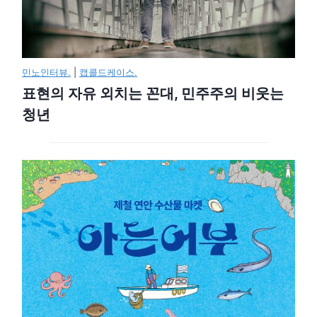
민노인터뷰.
|
캡콜드케이스.
표현의 자유 외치는 꼰대, 민주주의 비웃는
청년