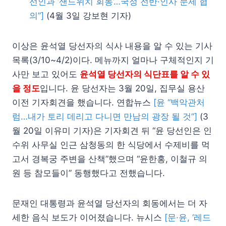
선인과 ‘샌드위치 회동’…국정 전반·인사 문제 협
의”]
(4월 3일 강보현 기자)
이상은 윤석열 당선자의 식사 내용을 알 수 있는 기사
목록(3/10~4/2)이다. 메뉴까지 얼마나 구체적인지 기
사만 보고 있어도
윤석열 당선자의 식단표를 알 수 있
을 정도
입니다. 윤 당선자는 3월 20일, 집무실 용산
이전 기자회견을 했습니다. 연합뉴스
[윤 “백악관처
럼…내가 토리 데리고 다니면 만남의 광장 될 것”]
(3
월 20일 이유미 기자)은 기자회견 뒤 “윤 당선인은 인
수위 사무실 인근 삼청동의 한 식당에서 수제비를 먹
고서 경복궁 주변을 산책”했으며 “윤한홍, 이철규 의
원 등 참모들이” 동행했다고 전했습니다.
문재인 대통령과 윤석열 당선자의 회동에서는 더 자
세한 음식 보도가 이어졌습니다. 뉴시스
[문·윤, ‘레드