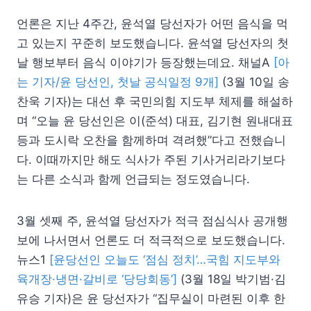
언론은 지난 4주간, 윤석열 당선자가 어떤 음식을 먹
고 있는지 꾸준히 보도했습니다. 윤석열 당선자의 첫
날 행보부터 음식 이야기가 등장했는데요. 채널A
[아
는 기자/윤 당선인, 첫날 공식일정 9개]
(3월 10일 송
찬욱 기자)는 대선 후 국민의힘 지도부 체제를 해설하
며 “오늘 윤 당선인은 이(준석) 대표, 김기현 원내대표
등과 도시락 오찬을 함께하며 격려했”다고 전했습니
다. 이때까지만 해도 식사가 주된 기사거리라기보다
는 다른 소식과 함께 언급되는 정도였습니다.
3월 셋째 주, 윤석열 당선자가 적극 점심식사 공개행
보에 나서면서 언론도 더 적극적으로 보도했습니다.
뉴스1
[윤당선인 오늘도 ‘점심 정치’…국힘 지도부와
육개장·냉면·갈비로 ‘당당회동’]
(3월 18일 박기범·김
유승 기자)은 윤 당선자가 “집무실이 마련된 이후 한