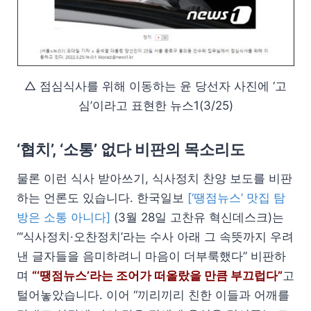
△ 점심식사를 위해 이동하는 윤 당선자 사진에 ‘고
심’이라고 표현한 뉴스1(3/25)
‘협치’, ‘소통’ 없다 비판의 목소리도
물론 이런 식사 받아쓰기, 식사정치 찬양 보도를 비판
하는 언론도 있습니다. 한국일보
[‘땡점뉴스’ 맛집 탐
방은 소통 아니다]
(3월 28일 고찬유 혁신데스크)는
“‘식사정치·오찬정치’라는 수사 아래 그 속뜻까지 우려
낸 글자들을 음미하려니 마음이 더부룩했다” 비판하
며
“‘땡점뉴스’라는 조어가 떠올랐을 만큼 부끄럽다”
고
털어놓았습니다. 이어 “끼리끼리 친한 이들과 어깨를