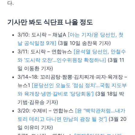
다.
기사만 봐도 식단표 나올 정도
3/10: 도시락 – 채널A
[아는 기자/윤 당선인, 첫
날 공식일정 9개]
(3월 10일 송찬욱 기자)
3/11: 도시락 – 연합뉴스
[윤석열 당선인, 안철수
와 ‘도시락 오찬’…인수위원장 확정하나]
(3월 11
일 이동환 기자)
3/14~18: 꼬리곰탕·짬뽕·김치찌개·피자·육개장 –
뉴스1
[윤당선인 오늘도 ‘점심 정치’…국힘 지도부
와 육개장·냉면·갈비로 ‘당당회동’]
(3월 18일 박
기범·김유승 기자)
3/20: 수제비 – 연합뉴스
[윤 “백악관처럼…내가
토리 데리고 다니면 만남의 광장 될 것”]
(3월 20
일 이유미 기자)