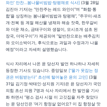
와인’ 만찬…봄나물비빔밥·탕평채로 식사]
(3월 28일
김진아 기자)는 “만찬주는 레드 와인이”며 “‘화합·통
합’을 상징하는 봄나물비빔밥과 탕평채”, “주꾸미·새조
개·전복 등 계절 해산물 냉채와 해송 잣죽, 한우갈비
와 더운 채소, 금태구이와 생절이, 모시조개 섬초 된
장국, 더덕구이”가 제공되며 “밑반찬으로는 배추김치
와 오이소박이가, 후식으로는 과일과 수정과가 나올
예정”이라고 자세히 설명했습니다.
식사 자리에서 나온 윤 당선자 발언 하나하나 자세히
등장한 기사도 있습니다. 중앙일보
[“물가 못잡는 정
권은 버림받는다” 초선에 털어놓은 윤의 고민]
(3월
31일 김기정·박태인·성지원 기자)은 윤 당선자가 국민
의힘 초선 의원 7명과 식사 자리에서 한 발언을 기사
화 하면서 “평소 검사 시절 이 고깃집을 자주 찾았다
는 윤 당선인은 ‘여기 항정살 없어요? 이 집 항정살 맛