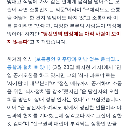
맞대고 식당에 가서 같은 편에게 음식을 덜어주는 모
습이 과연 소통인지는 의문”이라며 “구체적으로 소통
을 어떻게 한 건지 알맹이도 빠져 있”고 소통이라 이
름 붙이려면 “반대편, 다양한 부류의 사람들이 밥상에
앉아야” 하지만
“당선인의 밥상에는 아직 사람이 보이
지 않는다”
고 지적했습니다.
한겨레 역시
[보름동안 민주당과 만남 없는 윤석열…
통합과 협치 빠졌다]
(3월 23일 배지현 기자)에서 “연
일 공개오찬을 하고 있지만 그의 ‘식사 파트너’로는
‘자기편’이 대부분이”며 “점심 메뉴까지 공개하며 소통
을 위한 ‘식사정치’를 강조”했지만 “윤 당선자의 오찬
회동 명단에 상대 정당 인사는 없다”고 꼬집었습니다.
이어 “윤 당선자가 여의도 밖에서 영입한 인물이라 야
권과의 협치를 기대했는데 생각보다 자기고집이 강한
것 같다”며 “신구권력 대립이 부각되는 상황인 만큼