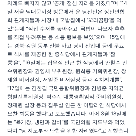
차례도 빠지지 않고 ‘공개’ 점심 자리를 가졌다”며 “14
일 서울 남대문시장 방문에서 윤 당선인은 상인연합
회 관계자들과 시장 내 국밥집에서 ‘꼬리곰탕’을 먹
었”는데 “직접 수저를 놓아주고, 국밥이 나오자 후추
를 직접 뿌려주는 등 소통 행보를 보였”으며 “15일에
는 경북·강원 동부 산불 사고 당시 진압대 등에 무료
로 식사를 제공한 한 중식당에서 관계자들과 ‘짬
뽕’을”, “16일에는 집무실 인근 한 식당에서 안철수 인
수위원장과 권영세 부위원장, 원희룡 기획위원장, 장
제원 비서실장, 서일준 비서실장 등과 김치찌개를”,
“17일에는 김한길 국민통합위원장과 김병준 지역균
형발전특위원장, 박주선 대통령취임식 준비위원장,
장제원 실장 등과 집무실 인근 한 이탈리안 식당에서
오찬 회동을 했다”고 보도했습니다. 이어 3월 18일에
는 “육개장, 냉면과 갈비”를 국민의힘 지도부와 먹었
다며 “당 지도부와 단합을 위한 자리였다”고 전했습니