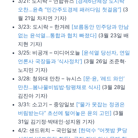
3/21: 도시락 – 연합뉴스
[경제6단체장 도시락
오찬…윤측 “민간주도경제 패러다임 첫걸음”]
(3
월 21일 차지연 기자)
3/23: 도시락 – 한겨레
[보름동안 민주당과 만남
없는 윤석열…통합과 협치 빠졌다]
(3월 23일 배
지현 기자)
3/25: 비공개 – 미디어오늘
[윤석열 당선자, 연일
언론사 국장들과 ‘식사정치’]
(3월 26일 조준혁·
노지민 기자)
3/28: 청와대 만찬 – 뉴시스
[문·윤, ‘레드 와인’
만찬…봄나물비빔밥·탕평채로 식사]
(3월 28일
김진아 기자)
3/31: 소고기 – 중앙일보
[“물가 못잡는 정권은
버림받는다” 초선에 털어놓은 윤의 고민]
(3월
31일 김기정·박태인·성지원 기자)
4/2: 샌드위치 – 국민일보
[한덕수 “어젯밤 尹당