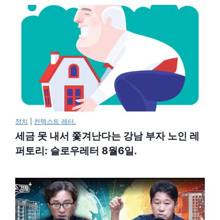
정치
|
컨텍스트 레터.
세금 못 내서 쫓겨난다는 강남 부자 노인 레
퍼토리: 슬로우레터 8월6일.