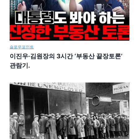
슬로우포인트
이진우·김원장의 3시간 ‘부동산 끝장토론’
관람기.