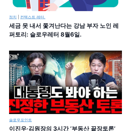
정치
|
컨텍스트 레터.
세금 못 내서 쫓겨난다는 강남 부자 노인 레
퍼토리: 슬로우레터 8월6일.
슬로우포인트
이진우·김원장의 3시간 ‘부동산 끝장토론’