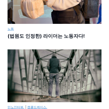
노동
(법원도 인정한) 라이더는 노동자다!
민노인터뷰.
|
캡콜드케이스.