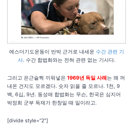
에스더기도운동이 반박 근거로 내세운
수간 관련 기
사
. 수간 합법화와는 전혀 관련 없는 기사다.
그리고 은근슬쩍 끼워넣은
1969년 독일 사례
는 왜 꺼
내온 건지도 모르겠다. 숫자 읽을 줄 모르나. 1천, 9
백, 6십, 9년. 동성애 합법화는 무슨, 한국은 심지어
박정희 군부 독재가 한창일 때 일이라고.
[divide style=”2″]