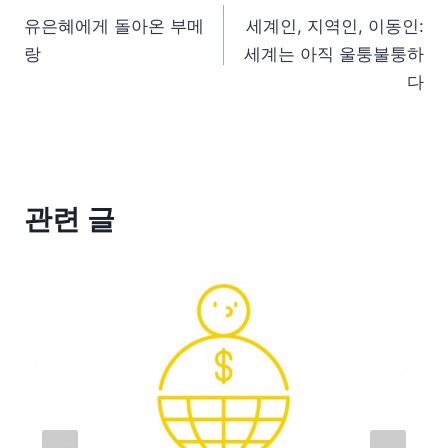
유은혜에게 돌아온 부메
세계인, 지역인, 이동인:
랑
세계는 아직 울퉁불퉁하
다
관련 글