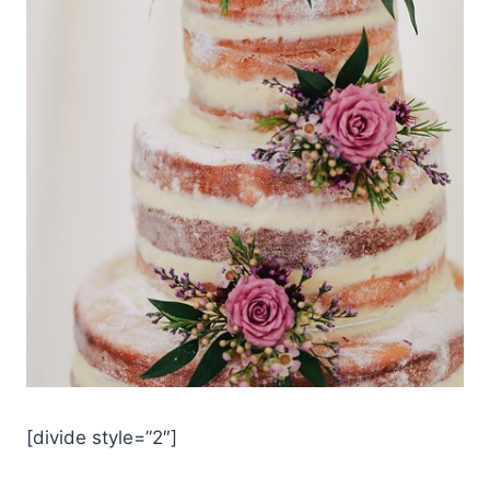
[divide style=”2″]