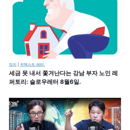
정치
|
컨텍스트 레터.
세금 못 내서 쫓겨난다는 강남 부자 노인 레
퍼토리: 슬로우레터 8월6일.