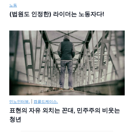
노동
(법원도 인정한) 라이더는 노동자다!
민노인터뷰.
|
캡콜드케이스.
표현의 자유 외치는 꼰대, 민주주의 비웃는
청년