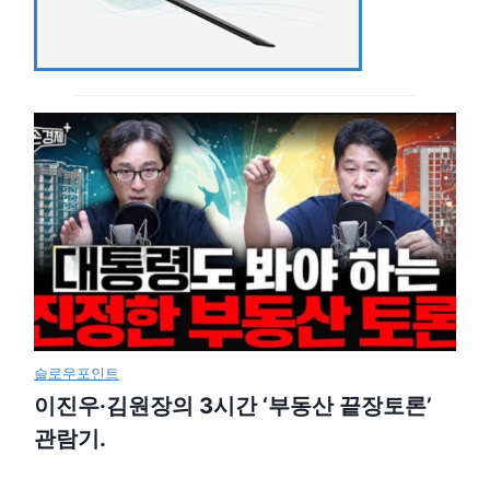
슬로우포인트
이진우·김원장의 3시간 ‘부동산 끝장토론’
관람기.