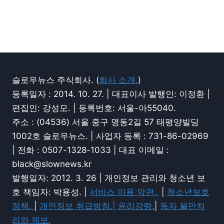
슬로우뉴스 주식회사. (
회사 소개.
)
등록일자 : 2014. 10. 27. | 대표이사 발행인: 이정환 |
편집인: 강성모. | 등록번호: 서울-아55040.
주소 : (04536) 서울 중구 명동2길 57 태평양빌딩
1002호 슬로우뉴스. | 사업자 등록 : 731-86-02969
| 전화 : 0507-1328-1033 | 대표 이메일 :
black@slownews.kr
발행일자: 2012. 3. 26 | 개인정보 관리와 청소년 보
호 책임자: 박용성. |
서비스 이용 약관.
|
청소년보호
정책.
|
개인정보 취급방침.|
윤리강령.
|
독자 불만처
리와 제보.