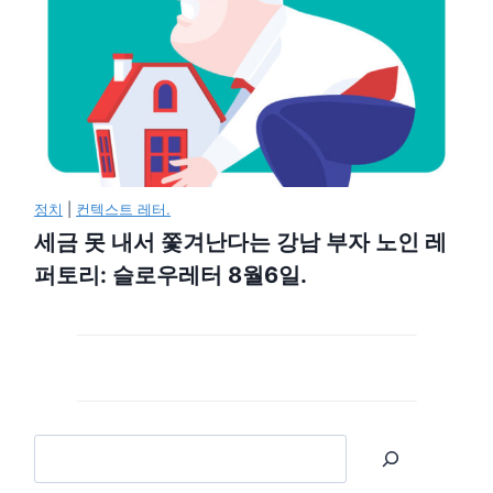
정치
|
컨텍스트 레터.
세금 못 내서 쫓겨난다는 강남 부자 노인 레
퍼토리: 슬로우레터 8월6일.