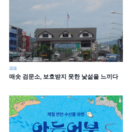
국제
매솟 검문소, 보호받지 못한 낯섦을 느끼다