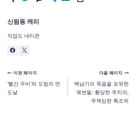
신림동 캐리
직업도 네티즌
이전 페이지
다음 페이지
‘빨간 우비’와 오컴의 면
백남기의 죽음을 포위한
도날
궤변들: 황당한 주치의,
무책임한 특조위