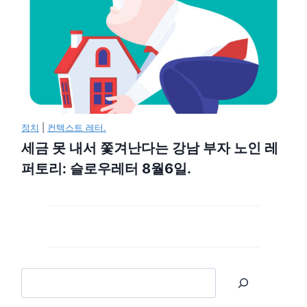
정치
|
컨텍스트 레터.
세금 못 내서 쫓겨난다는 강남 부자 노인 레
퍼토리: 슬로우레터 8월6일.