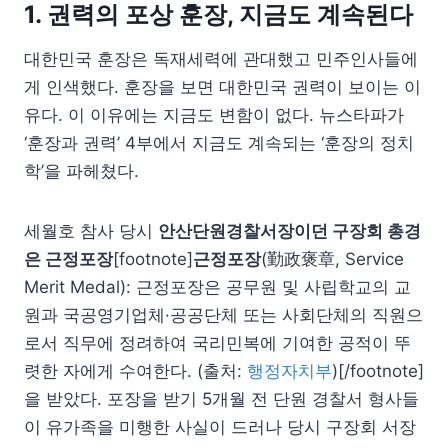
1. 권력의 포상 훈장, 지금도 계속된다
대한민국 훈장은 독재세력에 관대했고 민주인사들에
게 인색했다. 훈장을 보면 대한민국 권력이 보이는 이
유다. 이 이유에는 지금도 변함이 없다. 뉴스타파가
‘훈장과 권력’ 4부에서 지금도 계속되는 ‘훈장의 정치
학’을 파헤쳤다.
세월호 참사 당시
안산단원경찰서장이던 구장회 총경
은 근정포장
[footnote]
근정포장
(勤政褒章, Service
Merit Medal): 근정포장은 공무원 및 사립학교의 교
원과 국공영기업체·공공단체 또는 사회단체의 직원으
로서 직무에 정려하여 국리민복에 기여한 공적이 뚜
렷한 자에게 수여한다. (출처:
행정자치부
)[/footnote]
을 받았다. 포장을 받기 5개월 전 단원 경찰서 형사들
이 유가족을 미행한 사실이 드러나 당시 구장회 서장