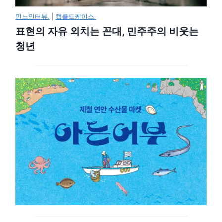
민노인터뷰.
|
캡콜드케이스.
표현의 자유 외치는 꼰대, 민주주의 비웃는
청년