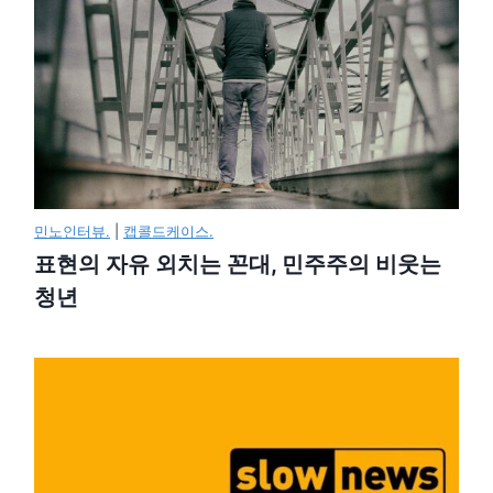
민노인터뷰.
|
캡콜드케이스.
표현의 자유 외치는 꼰대, 민주주의 비웃는
청년