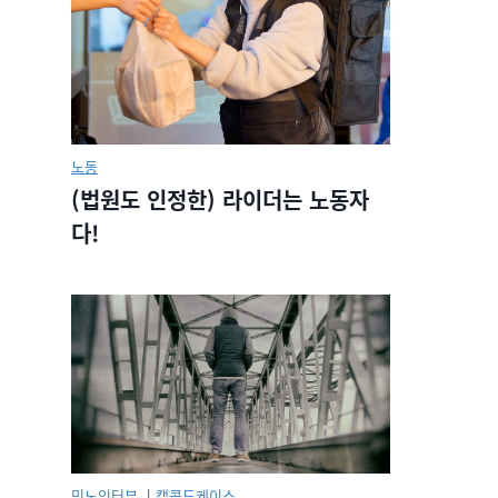
노동
(법원도 인정한) 라이더는 노동자
다!
민노인터뷰.
|
캡콜드케이스.