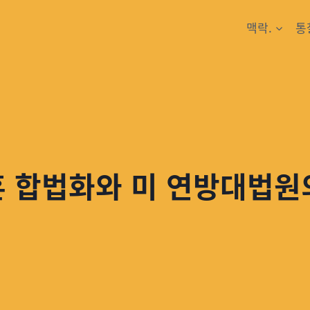
맥락.
통
혼 합법화와 미 연방대법원