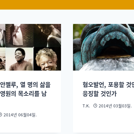
 안젤루, 열 명의 삶을
혐오발언, 포용할 것
 영원의 목소리를 남
응징할 것인가
T.K.
2014년 03월03일.
2014년 06월04일.