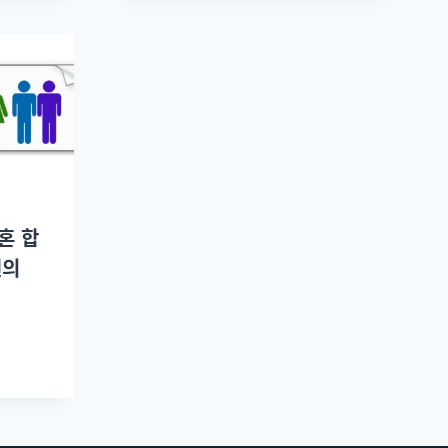
혼 합
원의