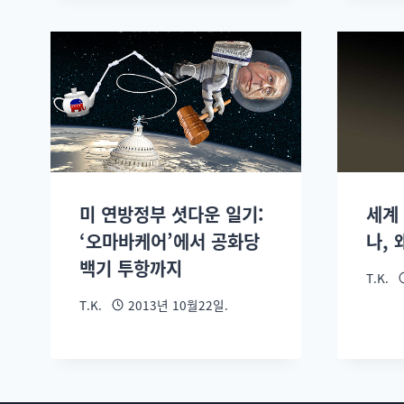
미 연방정부 셧다운 일기:
세계
‘오마바케어’에서 공화당
나,
백기 투항까지
T.K.
T.K.
2013년 10월22일.