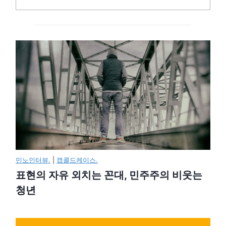
민노인터뷰.
|
캡콜드케이스.
표현의 자유 외치는 꼰대, 민주주의 비웃는
청년