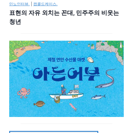
민노인터뷰.
|
캡콜드케이스.
표현의 자유 외치는 꼰대, 민주주의 비웃는
청년