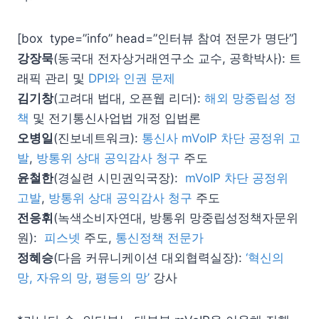
[box type=”info” head=”인터뷰 참여 전문가 명단”]
강장묵
(동국대 전자상거래연구소 교수, 공학박사): 트
래픽 관리 및
DPI와 인권 문제
김기창
(고려대 법대, 오픈웹 리더):
해외 망중립성 정
책
및 전기통신사업법 개정 입법론
오병일
(진보네트워크):
통신사 mVoIP 차단 공정위 고
발
,
방통위 상대 공익감사 청구
주도
윤철한
(경실련 시민권익국장):
mVoIP 차단 공정위
고발
,
방통위 상대 공익감사 청구
주도
전응휘
(녹색소비자연대, 방통위 망중립성정책자문위
원):
피스넷
주도,
통신정책 전문가
정혜승
(다음 커뮤니케이션 대외협력실장):
‘혁신의
망, 자유의 망, 평등의 망’
강사