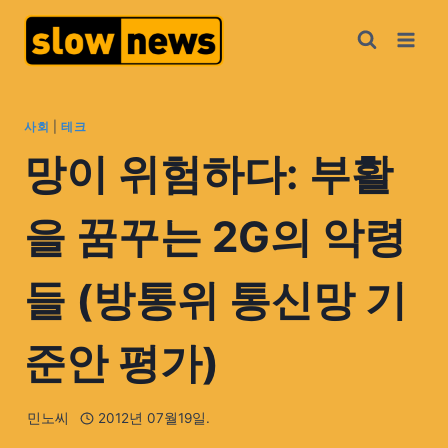
사회
|
테크
망이 위험하다: 부활
을 꿈꾸는 2G의 악령
들 (방통위 통신망 기
준안 평가)
민노씨
2012년 07월19일.