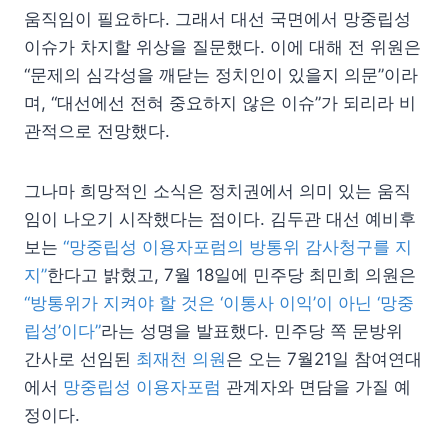
움직임이 필요하다. 그래서 대선 국면에서 망중립성
이슈가 차지할 위상을 질문했다. 이에 대해 전 위원은
“문제의 심각성을 깨닫는 정치인이 있을지 의문”이라
며, “대선에선 전혀 중요하지 않은 이슈”가 되리라 비
관적으로 전망했다.
그나마 희망적인 소식은 정치권에서 의미 있는 움직
임이 나오기 시작했다는 점이다. 김두관 대선 예비후
보는
“망중립성 이용자포럼의 방통위 감사청구를 지
지”
한다고 밝혔고, 7월 18일에 민주당 최민희 의원은
“방통위가 지켜야 할 것은 ‘이통사 이익’이 아닌 ‘망중
립성’이다”
라는 성명을 발표했다. 민주당 쪽 문방위
간사로 선임된
최재천 의원
은 오는 7월21일 참여연대
에서
망중립성 이용자포럼
관계자와 면담을 가질 예
정이다.