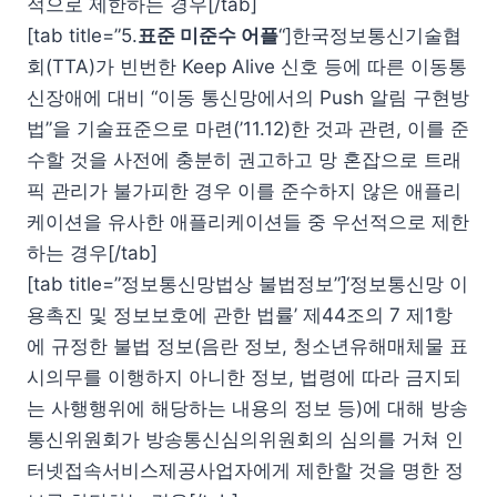
적으로 제한하는 경우[/tab]
[tab title=”5.
표준 미준수 어플
“]한국정보통신기술협
회(TTA)가 빈번한 Keep Alive 신호 등에 따른 이동통
신장애에 대비 “이동 통신망에서의 Push 알림 구현방
법”을 기술표준으로 마련(’11.12)한 것과 관련, 이를 준
수할 것을 사전에 충분히 권고하고 망 혼잡으로 트래
픽 관리가 불가피한 경우 이를 준수하지 않은 애플리
케이션을 유사한 애플리케이션들 중 우선적으로 제한
하는 경우[/tab]
[tab title=”정보통신망법상 불법정보”]‘정보통신망 이
용촉진 및 정보보호에 관한 법률’ 제44조의 7 제1항
에 규정한 불법 정보(음란 정보, 청소년유해매체물 표
시의무를 이행하지 아니한 정보, 법령에 따라 금지되
는 사행행위에 해당하는 내용의 정보 등)에 대해 방송
통신위원회가 방송통신심의위원회의 심의를 거쳐 인
터넷접속서비스제공사업자에게 제한할 것을 명한 정