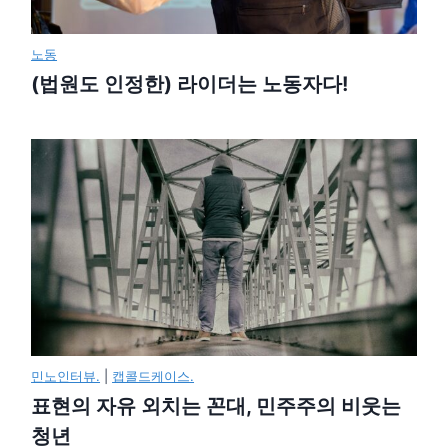
노동
(법원도 인정한) 라이더는 노동자다!
민노인터뷰.
|
캡콜드케이스.
표현의 자유 외치는 꼰대, 민주주의 비웃는
청년