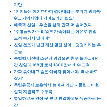
기만
“케케묵은 얘기한다며 깎아내리는 분위기 안타까
워… 기념사업에 가이드라인 필요”
애국과 친일… 후손들 삶의 간극 더 벌어졌다
“주홍글씨가 두려워도 가족이라는 이유로 친일
오점 숨기지 말아야”
친일 선조가 남긴 재산 밑천 삼아… 떵떵거리는 후
손들
특별법 이전에 소유권 넘겼으면 환수 불가… 4년
간 친일파 168명 토지 1300만㎡ 회수 그쳐
가짜 솎아내고 숨은 애국자 찾아내야 ‘역사 바로
잡기’
독립유공자 보훈혜택 늦어져 가난 대물림… 비현
실적 지원책도 수두룩
항일하고도 인정 못 받고 친일하고도 유공자로 둔
갑