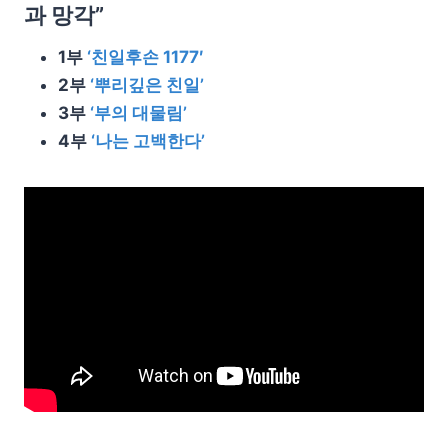
과 망각”
1부
‘친일후손 1177′
2부
‘뿌리깊은 친일’
3부
‘부의 대물림’
4부
‘나는 고백한다’