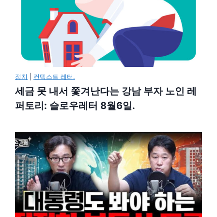
정치
|
컨텍스트 레터.
세금 못 내서 쫓겨난다는 강남 부자 노인 레
퍼토리: 슬로우레터 8월6일.