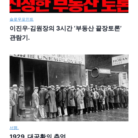
슬로우포인트
이진우·김원장의 3시간 ‘부동산 끝장토론’
관람기.
서평.
1929, 대공황의 추억