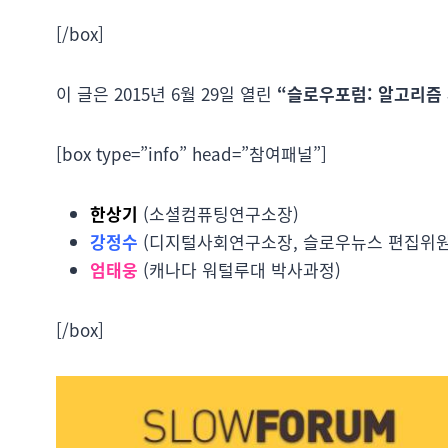
[/box]
이 글은 2015년 6월 29일 열린
“슬로우포럼: 알고리즘
[box type=”info” head=”참여패널”]
한상기
(소셜컴퓨팅연구소장)
강정수
(디지털사회연구소장, 슬로우뉴스 편집위원
엄태웅
(캐나다 워털루대 박사과정)
[/box]