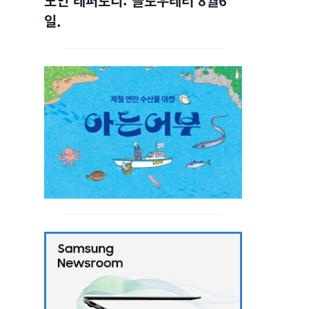
노인 레퍼토리: 슬로우레터 8월6
일.