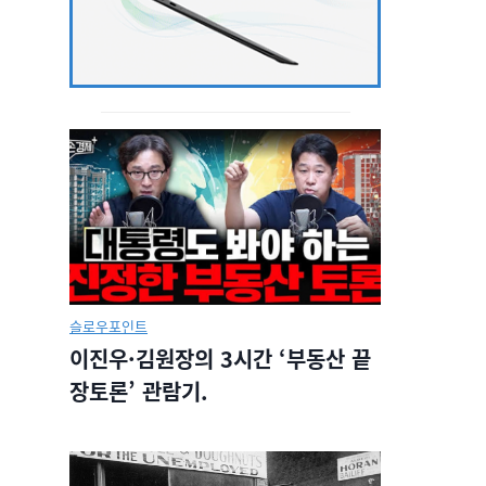
슬로우포인트
이진우·김원장의 3시간 ‘부동산 끝
장토론’ 관람기.