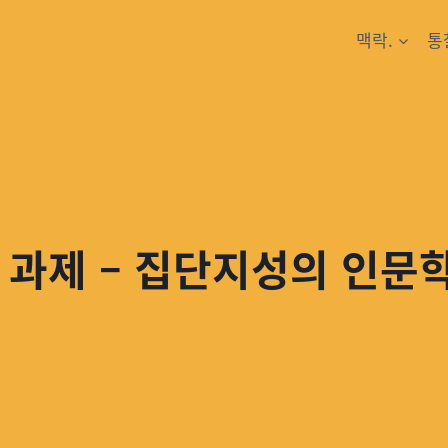
맥락.
통
 과제 – 집단지성의 인문