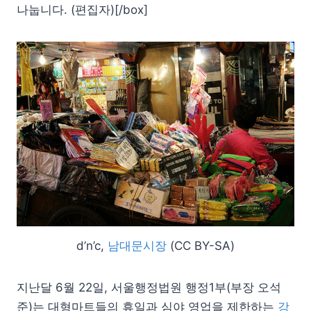
나눕니다. (편집자)[/box]
d’n’c,
남대문시장
(CC BY-SA)
지난달 6월 22일, 서울행정법원 행정1부(부장 오석
준)는 대형마트들의 휴일과 심야 영업을 제한하는
강