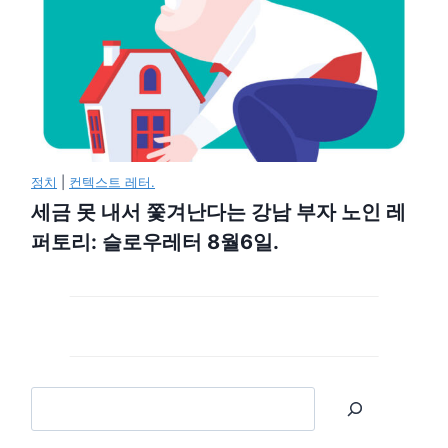
정치
|
컨텍스트 레터.
세금 못 내서 쫓겨난다는 강남 부자 노인 레
퍼토리: 슬로우레터 8월6일.