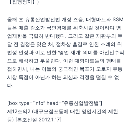
【집행정지】)
올해 초 유통산업발전법 개정 즈음, 대형마트와 SSM
들은 매출 감소가 국민경제를 위축시킬 것이라며 영
업제한을 극렬히 반대했다. 그리고 같은 재판부의 두
달 전 결정은 잊은 채, 절차상 흠결로 인한 조례의 위
법성 인정과 이로 인한 ‘영업 재개’ 의미를 아전인수식
으로 해석하고 부풀린다. 이런 대형마트들의 행태를
접하면서, 나는 이들의 궁극적인 목표가 오로지 유통
시장 독점이 아닌가 하는 의심과 걱정을 떨칠 수 없
다.
[box type=”info” head=”유통산업발전법”]
제12조의2 (대규모점포등에 대한 영업시간의 제한
등) [본조신설 2012.1.17]