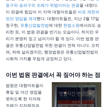
동구와 송파구의 조례가 위법이라는 판결
을 내렸다.
이 판결에 힘입어 이 지역 대형마트들은
바로 제한되
었던 영업을 재개
했다. 대형마트들은, 지난 2월 17일
청구한,
유통산업발전법
에 대한
헌법소원
에서라도 승
리한 듯, 이 법원 판결을 반기는 모습이다. 하지만 우
리가 분명히 짚고 넘어가야 할 게 있다. 이번 법원 판
결은 유통산업발전법 위헌 판결이 전혀 아니다. 오히
려, 뒤에 살피겠지만, 행정법원은 유통산업발전법의
사회적 가치를 두텁게 긍정하고 있다.
이번 법원 판결에서 꼭 짚어야 하는 점
법원은 대형마트들이
휴일 및 야간 영업을
못하도록 한 지자체
조례가 지자체장과