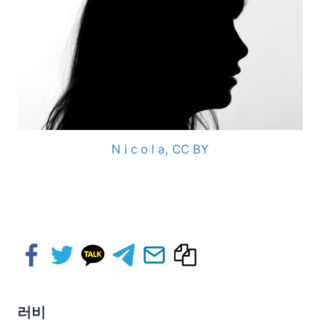
N i c o l a, CC BY
러비