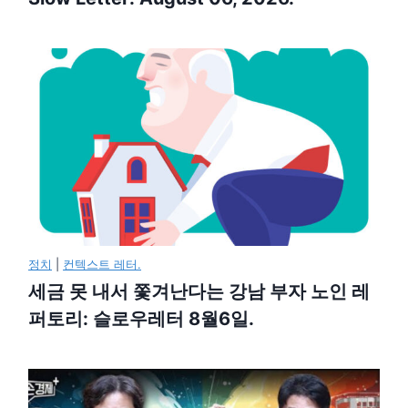
정치
|
컨텍스트 레터.
세금 못 내서 쫓겨난다는 강남 부자 노인 레
퍼토리: 슬로우레터 8월6일.