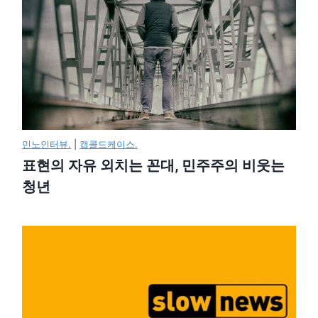
민노인터뷰.
|
캡콜드케이스.
표현의 자유 외치는 꼰대, 민주주의 비웃는
청년