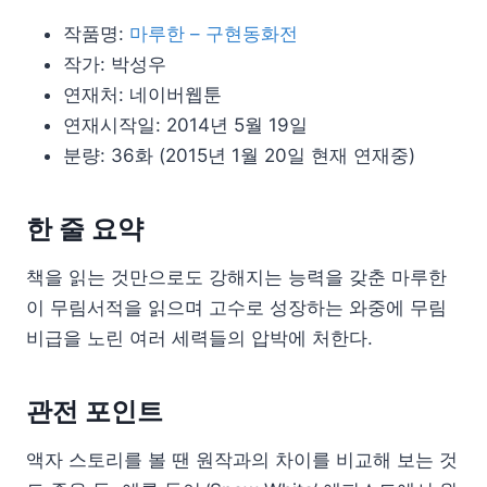
작품명:
마루한 – 구현동화전
작가: 박성우
연재처: 네이버웹툰
연재시작일: 2014년 5월 19일
분량: 36화 (2015년 1월 20일 현재 연재중)
한 줄 요약
책을 읽는 것만으로도 강해지는 능력을 갖춘
마루한
이
무림서적을 읽으며 고수로 성장하는 와중에 무림
비급을 노린 여러 세력들의 압박에 처한다.
관전 포인트
액자 스토리를 볼 땐 원작과의 차이를 비교해 보는 것