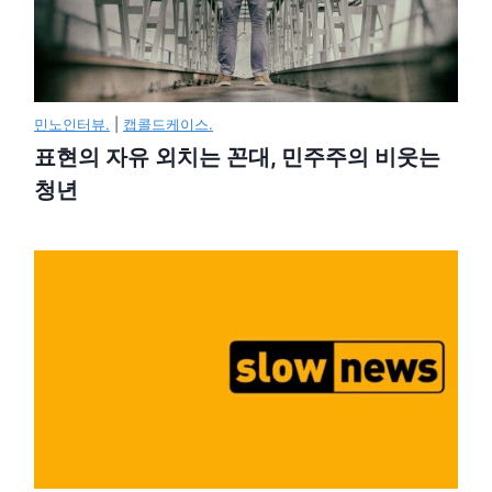
민노인터뷰.
|
캡콜드케이스.
표현의 자유 외치는 꼰대, 민주주의 비웃는
청년