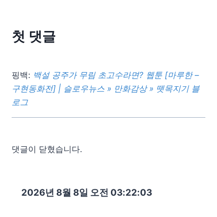
첫 댓글
핑백:
백설 공주가 무림 초고수라면? 웹툰 [마루한 –
구현동화전] | 슬로우뉴스 » 만화감상 » 뗏목지기 블
로그
댓글이 닫혔습니다.
2026년 8월 8일 오전 03:22:04