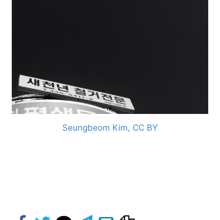
Seungbeom Kim, CC BY