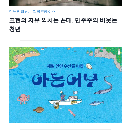
민노인터뷰.
|
캡콜드케이스.
표현의 자유 외치는 꼰대, 민주주의 비웃는
청년